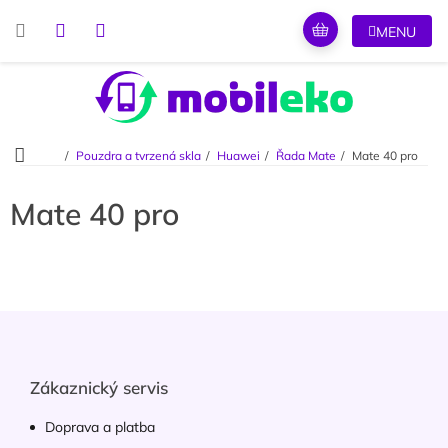
Přejít
na
obsah
Domů
Pouzdra a tvrzená skla
Huawei
Řada Mate
Mate 40 pro
Mate 40 pro
Z
á
p
a
Zákaznický servis
t
í
Doprava a platba