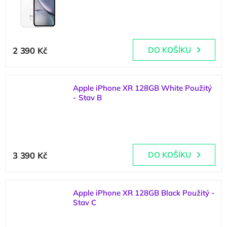
hvězdiček.
(
1 ks
)
2 390 Kč
DO KOŠÍKU
Apple iPhone XR 128GB White Použitý
- Stav B
(
1 ks
)
Průměrné
hodnocení
3 390 Kč
DO KOŠÍKU
produktu
je
5,0
z
Apple iPhone XR 128GB Black Použitý -
5
Stav C
hvězdiček.
(
2 ks
)