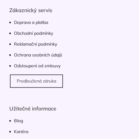
p
í
p
a
Zákaznický servis
r
t
v
í
Doprava a platba
k
y
Obchodní podmínky
v
ý
Reklamační podmínky
p
Ochrana osobních údajů
i
s
Odstoupení od smlouvy
u
Prodloužená záruka
Užitečné informace
Blog
Kariéra