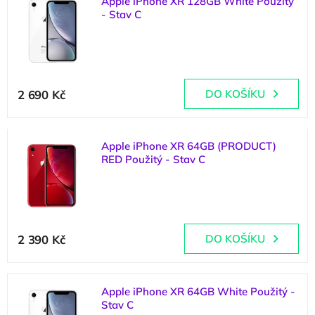
Apple iPhone XR 128GB White Použitý
ý
o
- Stav C
p
d
i
u
(
1 ks
)
s
k
p
t
r
ů
2 690 Kč
DO KOŠÍKU
o
d
u
k
Apple iPhone XR 64GB (PRODUCT)
t
RED Použitý - Stav C
ů
(
2 ks
)
Průměrné
hodnocení
2 390 Kč
DO KOŠÍKU
produktu
je
5,0
z
Apple iPhone XR 64GB White Použitý -
5
Stav C