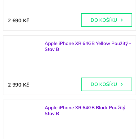
Průměrné
hodnocení
2 690 Kč
DO KOŠÍKU
produktu
je
5,0
z
Apple iPhone XR 64GB Yellow Použitý -
5
Stav B
hvězdiček.
(
1 ks
)
Průměrné
hodnocení
2 990 Kč
DO KOŠÍKU
produktu
je
5,0
z
Apple iPhone XR 64GB Black Použitý -
5
Stav B
hvězdiček.
(
3 ks
)