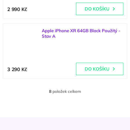
Průměrné
hodnocení
2 990 Kč
DO KOŠÍKU
produktu
je
5,0
z
Apple iPhone XR 64GB Black Použitý -
5
Stav A
hvězdiček.
(
4 ks
)
Průměrné
hodnocení
3 290 Kč
DO KOŠÍKU
produktu
je
5,0
z
8
položek celkem
O
5
v
hvězdiček.
l
á
d
Z
a
á
c