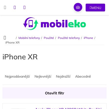
Přejít
na
obsah
Domů
Mobilní telefony
Použité
Použité telefony
iPhone
iPhone XR
iPhone XR
Ř
a
Nejprodávanější
Nejlevnější
Nejdražší
Abecedně
z
e
n
Otevřít filtr
í
p
V
r