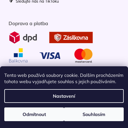
Sledujte nás na TikToku
Doprava a platba
Tento web používá soubory cookie. Dalším procházením
tohoto webu vyjadřujete souhlas s jejich používáním.
Nastavení
Vytvořil Shoptet
Odmítnout
Souhlasím
Copyright 2026
Mobileko
. Všechna práva vyhrazena.