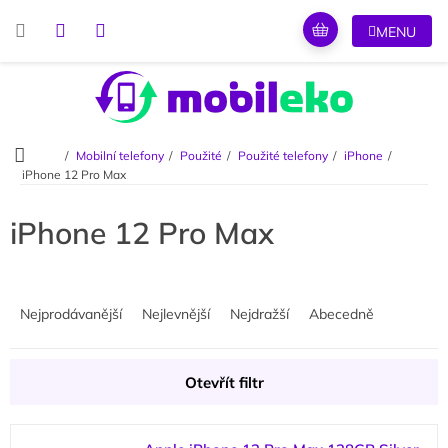
Přejít
na
obsah
Domů
Mobilní telefony
Použité
Použité telefony
iPhone
iPhone 12 Pro Max
iPhone 12 Pro Max
Ř
a
Nejprodávanější
Nejlevnější
Nejdražší
Abecedně
z
e
n
Otevřít filtr
í
p
V
r