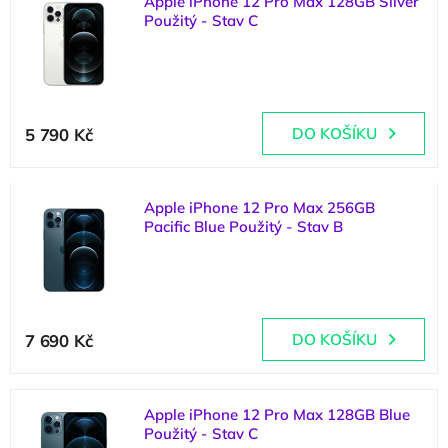
Apple iPhone 12 Pro Max 128GB Silver
ý
o
Použitý - Stav C
p
d
(
1 ks
)
i
u
s
k
p
t
Průměrné
r
ů
hodnocení
5 790 Kč
DO KOŠÍKU
o
produktu
d
je
u
5,0
k
Apple iPhone 12 Pro Max 256GB
z
t
Pacific Blue Použitý - Stav B
5
ů
hvězdiček.
(
1 ks
)
7 690 Kč
DO KOŠÍKU
Apple iPhone 12 Pro Max 128GB Blue
Použitý - Stav C