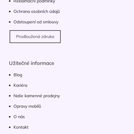
ý
Reklamační podmínky
p
Ochrana osobních údajů
i
s
Odstoupení od smlouvy
u
Prodloužená záruka
Užitečné informace
Blog
Kariéra
Naše kamenné prodejny
Opravy mobilů
O nás
Kontakt