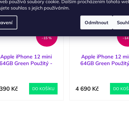
web používá soubory cookie. Dalším procházením tohoto we
jete souhlas s jejich používáním.
avení
Odmítnout
Souh
3 990 Kč
5 49
–15 %
–14
Apple iPhone 12 mini
Apple iPhone 12 mi
64GB Green Použitý -
64GB Green Použitý
Stav C
Stav A
(
1 ks
)
(
 390 Kč
4 690 Kč
DO KOŠÍKU
DO KOŠ
O
v
l
á