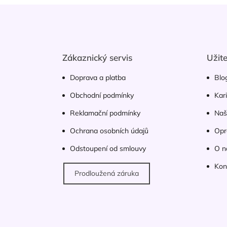
Z
á
p
a
t
Zákaznický servis
Užit
í
Doprava a platba
Blo
Obchodní podmínky
Kar
Reklamační podmínky
Naš
Ochrana osobních údajů
Opr
Odstoupení od smlouvy
O n
Kon
Prodloužená záruka