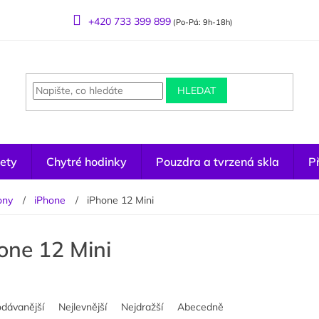
+420 733 399 899
(Po-Pá: 9h-18h)
HLEDAT
ety
Chytré hodinky
Pouzdra a tvrzená skla
Př
ony
iPhone
iPhone 12 Mini
one 12 Mini
odávanější
Nejlevnější
Nejdražší
Abecedně