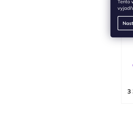
Tento 
vyjadřu
Nast
3