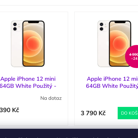
4 99
–24
Apple iPhone 12 mini
Apple iPhone 12 mi
64GB White Použitý -
64GB White Použitý
Stav C
Stav B
Na dotaz
(
 390 Kč
3 790 Kč
DO KOŠ