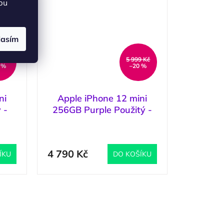
bu
lasím
0 Kč
5 999 Kč
 %
–20 %
ni
Apple iPhone 12 mini
 -
256GB Purple Použitý -
Stav B
1 ks
)
(
1 ks
)
4 790 Kč
ÍKU
DO KOŠÍKU