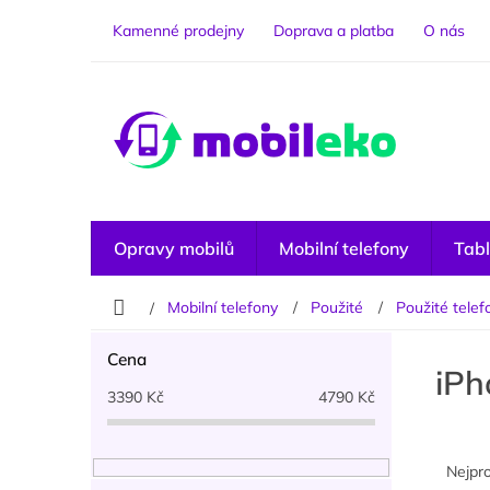
Přejít
na
Kamenné prodejny
Doprava a platba
O nás
obsah
Opravy mobilů
Mobilní telefony
Tabl
Domů
Mobilní telefony
Použité
Použité telef
P
Cena
o
iPh
s
3390
Kč
4790
Kč
t
r
Ř
a
a
Nejpr
n