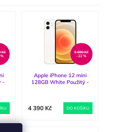
0 Kč
5 690 Kč
 %
–22 %
ni
Apple iPhone 12 mini
 -
128GB White Použitý -
Stav B
3 ks
)
(
1 ks
)
4 390 Kč
ÍKU
DO KOŠÍKU