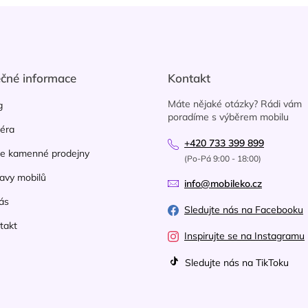
d
a
c
í
p
r
ečné informace
Kontakt
v
k
Máte nějaké otázky? Rádi vám
g
y
poradíme s výběrem mobilu
v
iéra
ý
+420 733 399 899
p
e kamenné prodejny
(Po-Pá 9:00 - 18:00)
i
avy mobilů
s
info@mobileko.cz
u
ás
Sledujte nás na Facebooku
takt
Inspirujte se na Instagramu
Sledujte nás na TikToku