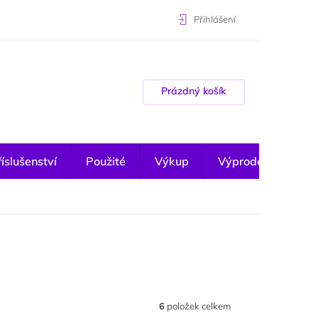
Přihlášení
Nákupní košík
Prázdný košík
íslušenství
Použité
Výkup
Výprodej
6
položek celkem