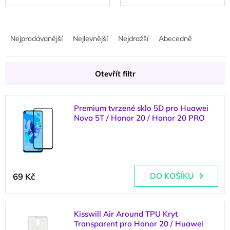
Ř
a
Nejprodávanější
Nejlevnější
Nejdražší
Abecedně
z
e
n
Otevřít filtr
í
p
V
r
Premium tvrzené sklo 5D pro Huawei
ý
o
Nova 5T / Honor 20 / Honor 20 PRO
p
d
i
u
(
2 ks
)
s
k
p
t
r
ů
69 Kč
DO KOŠÍKU
o
d
u
k
Kisswill Air Around TPU Kryt
t
Transparent pro Honor 20 / Huawei