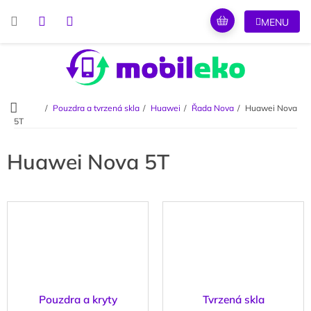
Přejít
na
obsah
Domů
Pouzdra a tvrzená skla
Huawei
Řada Nova
Huawei Nova
5T
Huawei Nova 5T
Pouzdra a kryty
Tvrzená skla