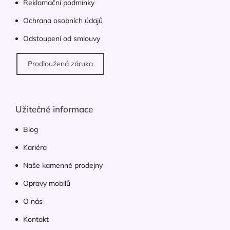
ý
Reklamační podmínky
p
Ochrana osobních údajů
i
s
Odstoupení od smlouvy
u
Prodloužená záruka
Užitečné informace
Blog
Kariéra
Naše kamenné prodejny
Opravy mobilů
O nás
Kontakt