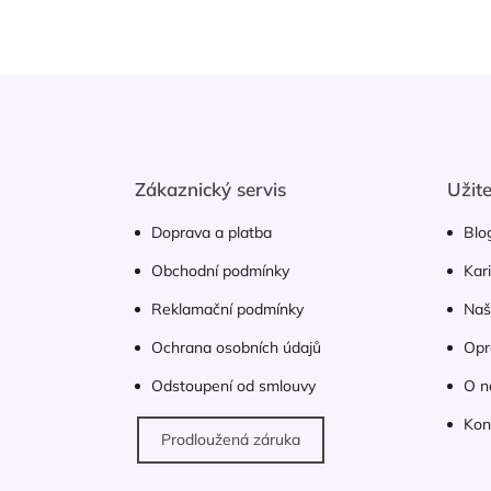
Z
á
p
a
t
Zákaznický servis
Užit
í
Doprava a platba
Blo
Obchodní podmínky
Kar
Reklamační podmínky
Naš
Ochrana osobních údajů
Opr
Odstoupení od smlouvy
O n
Kon
Prodloužená záruka