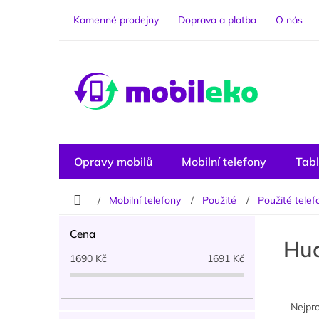
Přejít
na
Kamenné prodejny
Doprava a platba
O nás
obsah
Opravy mobilů
Mobilní telefony
Tabl
Domů
Mobilní telefony
Použité
Použité telef
P
Cena
o
Hu
s
1690
Kč
1691
Kč
t
r
Ř
a
a
Nejpr
n