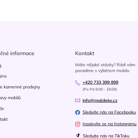
v
l
á
d
a
c
í
p
r
ečné informace
Kontakt
v
k
Máte nějaké otázky? Rádi vám
g
y
poradíme s výběrem mobilu
v
iéra
ý
+420 733 399 899
p
e kamenné prodejny
(Po-Pá 9:00 - 18:00)
i
avy mobilů
s
info@mobileko.cz
u
ás
Sledujte nás na Facebooku
takt
Inspirujte se na Instagramu
Sledujte nás na TikToku