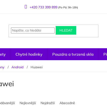
+420 733 399 899
(Po-Pá: 9h-18h)
HLEDAT
ety
Chytré hodinky
Pouzdra a tvrzená skla
Př
ony
Android
Huawei
awei
odávanější
Nejlevnější
Nejdražší
Abecedně