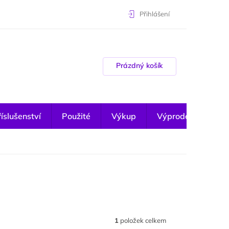
Přihlášení
Nákupní košík
Prázdný košík
íslušenství
Použité
Výkup
Výprodej
1
položek celkem