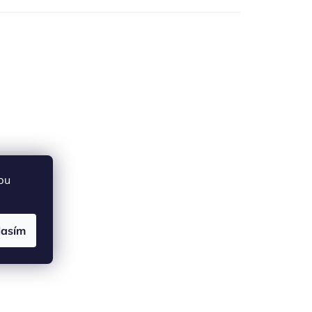
bu
lasím