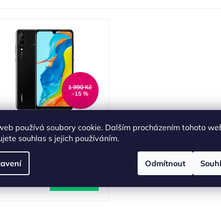
1 990 Kč
–15 %
Huawei P30 Lite
web používá soubory cookie. Dalším procházením tohoto we
GB/128GB Black Použitý
jete souhlas s jejich používáním.
- Stav C
(
1 ks
)
avení
Odmítnout
Souh
 690 Kč
DO KOŠÍKU
O