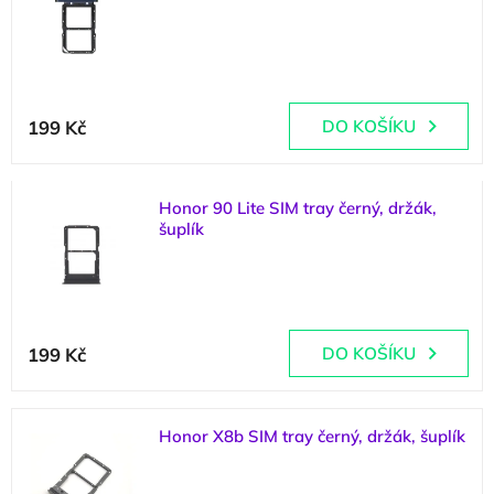
p
d
(
1 ks
)
i
u
s
k
p
t
r
ů
199 Kč
DO KOŠÍKU
o
d
u
k
Honor 90 Lite SIM tray černý, držák,
t
šuplík
ů
(
1 ks
)
199 Kč
DO KOŠÍKU
Honor X8b SIM tray černý, držák, šuplík
(
1 ks
)