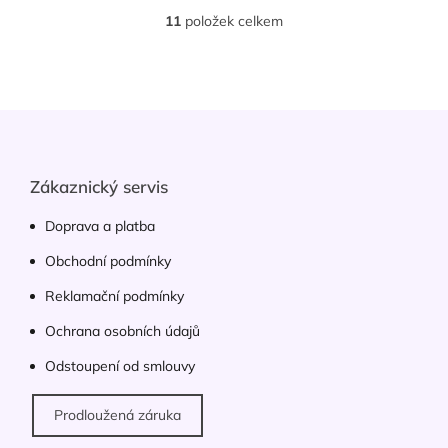
11
položek celkem
O
v
l
á
d
Z
a
á
c
p
í
p
a
Zákaznický servis
r
t
v
í
Doprava a platba
k
y
Obchodní podmínky
v
ý
Reklamační podmínky
p
Ochrana osobních údajů
i
s
Odstoupení od smlouvy
u
Prodloužená záruka