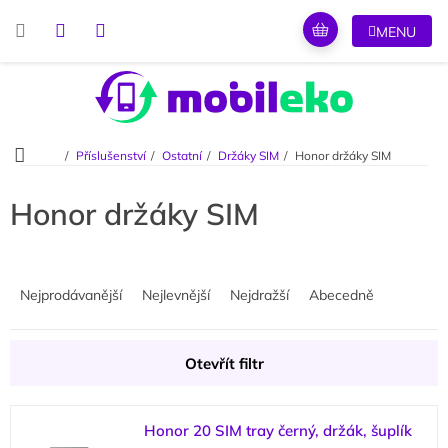
Přejít
na
obsah
Domů
Příslušenství
Ostatní
Držáky SIM
Honor držáky SIM
Honor držáky SIM
Ř
a
Nejprodávanější
Nejlevnější
Nejdražší
Abecedně
z
e
n
Otevřít filtr
í
p
V
r
Honor 20 SIM tray černý, držák, šuplík
ý
o