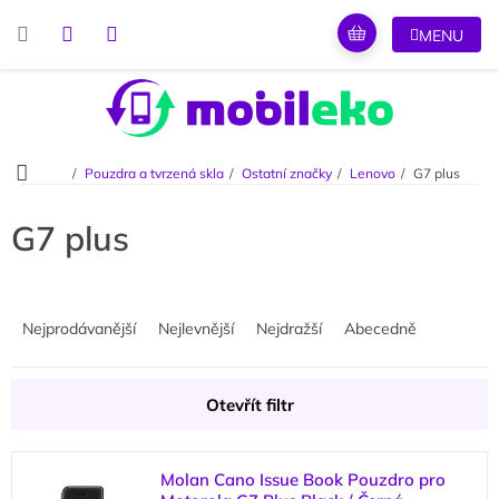
Přejít
na
obsah
Domů
Pouzdra a tvrzená skla
Ostatní značky
Lenovo
G7 plus
G7 plus
Ř
a
Nejprodávanější
Nejlevnější
Nejdražší
Abecedně
z
e
n
Otevřít filtr
í
p
V
r
Molan Cano Issue Book Pouzdro pro
ý
o