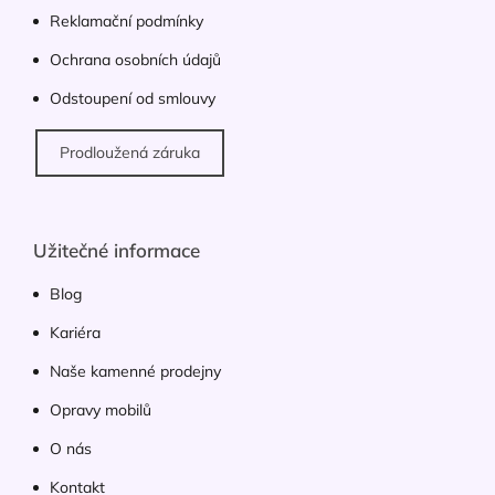
ý
Reklamační podmínky
p
Ochrana osobních údajů
i
s
Odstoupení od smlouvy
u
Prodloužená záruka
Užitečné informace
Blog
Kariéra
Naše kamenné prodejny
Opravy mobilů
O nás
Kontakt