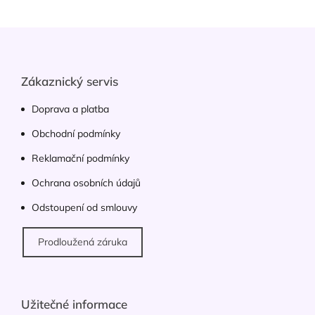
á
d
Z
a
á
c
p
í
p
a
Zákaznický servis
r
t
v
í
Doprava a platba
k
y
Obchodní podmínky
v
ý
Reklamační podmínky
p
Ochrana osobních údajů
i
s
Odstoupení od smlouvy
u
Prodloužená záruka
Užitečné informace