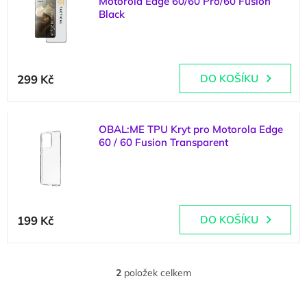
Motorola Edge 60/60 Pro/60 Fusion
p
d
Black
i
u
s
k
(
>5 ks
)
p
t
r
ů
299 Kč
DO KOŠÍKU
o
d
u
k
OBAL:ME TPU Kryt pro Motorola Edge
t
60 / 60 Fusion Transparent
ů
(
3 ks
)
199 Kč
DO KOŠÍKU
2
položek celkem
O
v
l