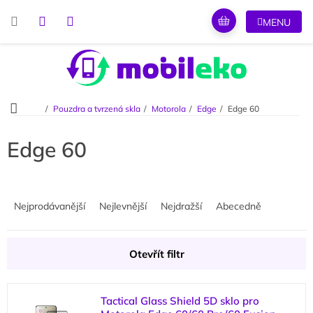
Přejít
na
obsah
Domů
Pouzdra a tvrzená skla
Motorola
Edge
Edge 60
Edge 60
Ř
a
Nejprodávanější
Nejlevnější
Nejdražší
Abecedně
z
e
n
Otevřít filtr
í
p
V
r
Tactical Glass Shield 5D sklo pro
ý
o