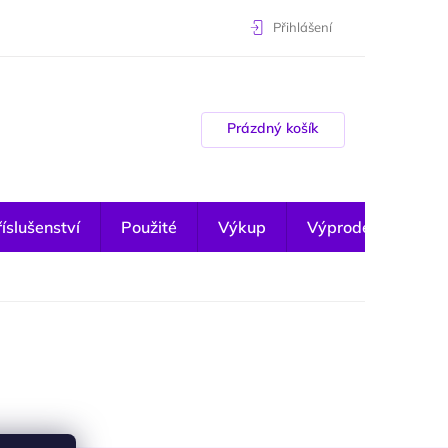
Přihlášení
Nákupní košík
Prázdný košík
íslušenství
Použité
Výkup
Výprodej