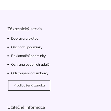
á
d
Z
a
á
c
p
í
p
a
Zákaznický servis
r
t
v
í
Doprava a platba
k
y
Obchodní podmínky
v
ý
Reklamační podmínky
p
Ochrana osobních údajů
i
s
Odstoupení od smlouvy
u
Prodloužená záruka
Užitečné informace