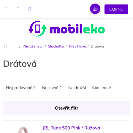
Přejít
na
obsah
Domů
Příslušenství
Sluchátka
Přes hlavu
Drátová
Drátová
Ř
a
Nejprodávanější
Nejlevnější
Nejdražší
Abecedně
z
e
n
Otevřít filtr
í
p
V
r
JBL Tune 500 Pink / Růžová
ý
o