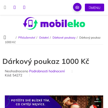
Přejít
na
obsah
Domů
Příslušenství
Ostatní
Dárkové poukazy
Dárkový poukaz
1000 Kč
Dárkový poukaz 1000 Kč
Průměrné
Neohodnoceno
Podrobnosti hodnocení
Kód:
54272
hodnocení
produktu
je
0,0
z
5
hvězdiček.