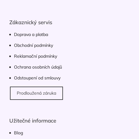
Z
á
p
a
Zákaznický servis
t
í
Doprava a platba
Obchodní podmínky
Reklamační podmínky
Ochrana osobních údajů
Odstoupení od smlouvy
Prodloužená záruka
Užitečné informace
Blog