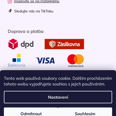
Inspirujte se na Instagramu
Sledujte nás na TikToku
Doprava a platba
Tento web používá soubory cookie. Dalším procházením
tohoto webu vyjadřujete souhlas s jejich používáním.
Nastavení
Vytvořil Shoptet
Odmítnout
Souhlasím
Copyright 2026
Mobileko
. Všechna práva vyhrazena.