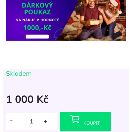
Skladem
(
>5 ks
)
1 000 Kč
Měrná
cena:
KOUPIT