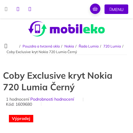
Přejít
na
obsah
Domů
Pouzdra a tvrzená skla
Nokia
Řada Lumia
720 Lumia
Coby Exclusive kryt Nokia 720 Lumia Černý
Coby Exclusive kryt Nokia
720 Lumia Černý
Průměrné
1 hodnocení
Podrobnosti hodnocení
Kód:
1609680
hodnocení
produktu
je
Výprodej
5,0
z
5