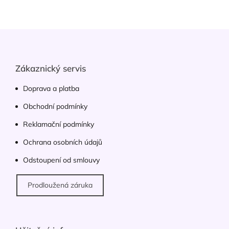
Z
á
p
a
Zákaznický servis
t
í
Doprava a platba
Obchodní podmínky
Reklamační podmínky
Ochrana osobních údajů
Odstoupení od smlouvy
Prodloužená záruka