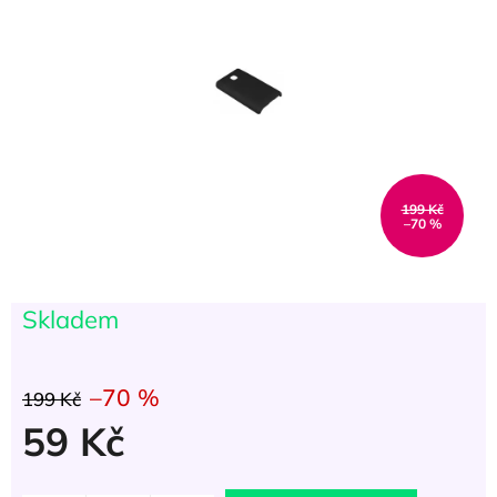
hvězdiček.
199 Kč
–70 %
Skladem
(
2 ks
)
–70 %
199 Kč
59 Kč
Měrná