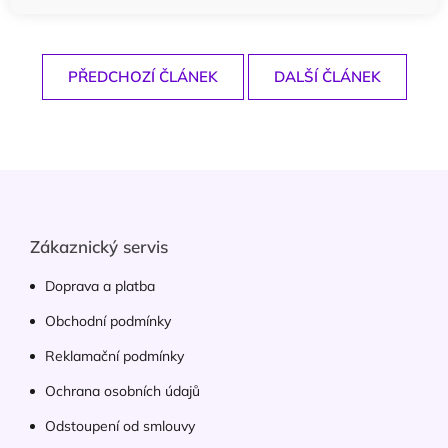
PŘEDCHOZÍ ČLÁNEK
DALŠÍ ČLÁNEK
Z
á
p
a
Zákaznický servis
t
í
Doprava a platba
Obchodní podmínky
Reklamační podmínky
Ochrana osobních údajů
Odstoupení od smlouvy