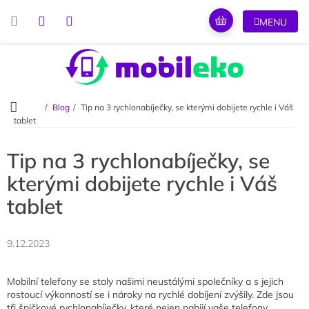
Přejít
na
obsah
Domů
Blog
Tip na 3 rychlonabíječky, se kterými dobijete rychle i Váš
tablet
Tip na 3 rychlonabíječky, se
kterými dobijete rychle i Váš
tablet
9.12.2023
Mobilní telefony se staly našimi neustálými společníky a s jejich
rostoucí výkonností se i nároky na rychlé dobíjení zvýšily. Zde jsou
tři špičkové rychlonabíječky, které nejen nabijí vaše telefony