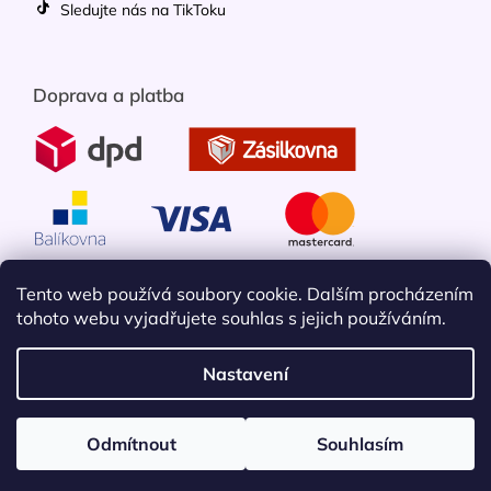
Sledujte nás na TikToku
Doprava a platba
Tento web používá soubory cookie. Dalším procházením
tohoto webu vyjadřujete souhlas s jejich používáním.
Nastavení
Vytvořil Shoptet
Odmítnout
Souhlasím
Copyright 2026
Mobileko
. Všechna práva vyhrazena.