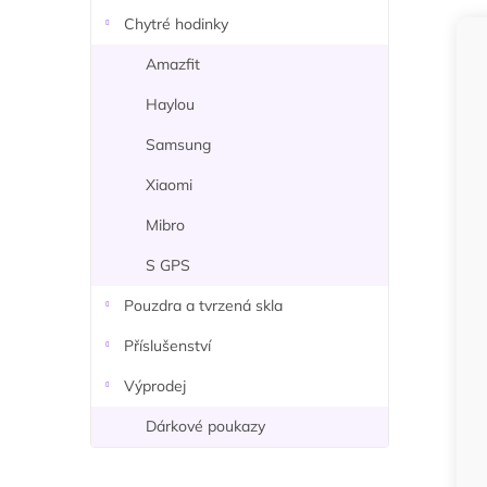
n
Chytré hodinky
í
p
Amazfit
a
Haylou
n
e
Samsung
l
Xiaomi
Mibro
S GPS
Pouzdra a tvrzená skla
Příslušenství
Výprodej
Dárkové poukazy