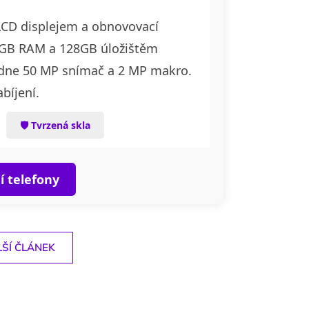
LCD displejem a obnovovací
4 GB RAM a 128GB úložištěm
ídne 50 MP snímač a 2 MP makro.
bíjení.
🛡 Tvrzená skla
í telefony
ŠÍ ČLÁNEK