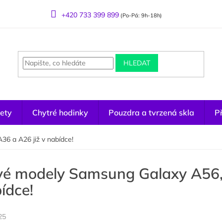
+420 733 399 899
(Po-Pá: 9h-18h)
HLEDAT
ety
Chytré hodinky
Pouzdra a tvrzená skla
Př
6 a A26 již v nabídce!
é modely Samsung Galaxy A56, 
ídce!
25