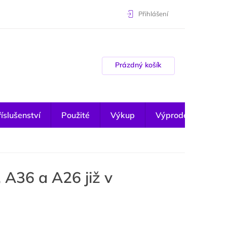
Přihlášení
Nákupní košík
Prázdný košík
íslušenství
Použité
Výkup
Výprodej
A36 a A26 již v