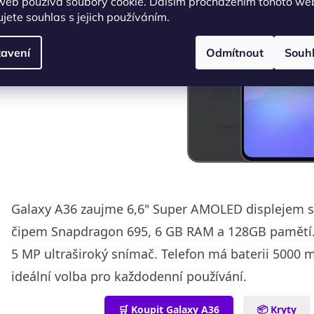
web používá soubory cookie. Dalším procházením tohoto we
jete souhlas s jejich používáním.
avení
Odmítnout
Souh
Galaxy A36 zaujme 6,6" Super AMOLED displejem s
čipem Snapdragon 695, 6 GB RAM a 128GB pamětí. 
5 MP ultraširoký snímač. Telefon má baterii 5000
ideální volba pro každodenní používání.
🛒 Koupit Galaxy A36
📦 Kryty