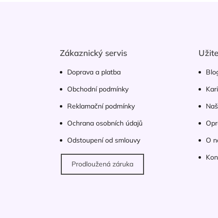
Z
á
p
a
t
Zákaznický servis
Užit
í
Doprava a platba
Blo
Obchodní podmínky
Kar
Reklamační podmínky
Naš
Ochrana osobních údajů
Opr
Odstoupení od smlouvy
O n
Kon
Prodloužená záruka