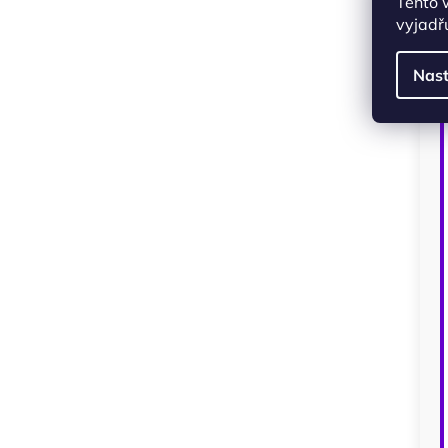
Tento 
vyjadřu
Nast