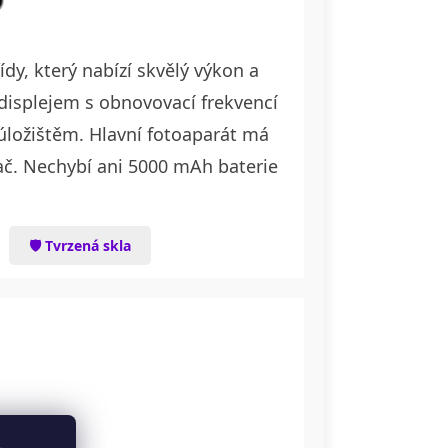
dy, který nabízí skvělý výkon a
isplejem s obnovovací frekvencí
ložištěm. Hlavní fotoaparát má
ač. Nechybí ani 5000 mAh baterie
🛡 Tvrzená skla