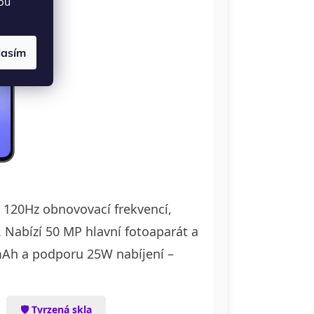
bu
lasím
 120Hz obnovovací frekvencí,
Nabízí 50 MP hlavní fotoaparát a
 mAh a podporu 25W nabíjení –
🛡 Tvrzená skla