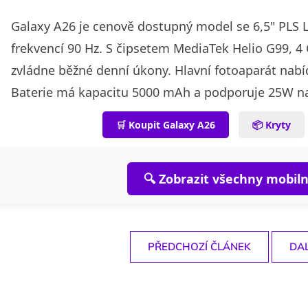
Galaxy A26 je cenově dostupný model se 6,5" PLS 
frekvencí 90 Hz. S čipsetem MediaTek Helio G99, 
zvládne běžné denní úkony. Hlavní fotoaparát nab
Baterie má kapacitu 5000 mAh a podporuje 25W na
🛒 Koupit Galaxy A26
📦 Kryty
🔍 Zobrazit všechny mobiln
PŘEDCHOZÍ ČLÁNEK
DAL