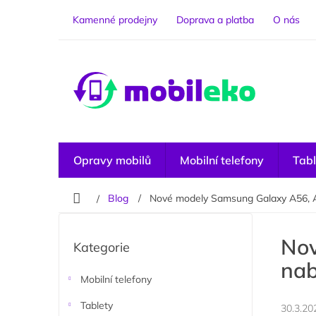
Přejít
na
Kamenné prodejny
Doprava a platba
O nás
obsah
Opravy mobilů
Mobilní telefony
Tabl
Domů
Blog
Nové modely Samsung Galaxy A56, A3
P
o
Přeskočit
Nov
Kategorie
kategorie
s
nab
t
r
Mobilní telefony
a
Tablety
30.3.20
n