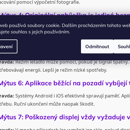
acování pomocí výpočetní fotografie.
Mýtus 4: Originální nabíječka je jediná be
web používá soubory cookie. Dalším procházením tohoto we
ravda:
Existují certifikované nabíječky (např. MFi u Apple),
jete souhlas s jejich používáním.
ete je i na
Mobileko.store
.
avení
Odmítnout
Souh
Mýtus 5: Režim letadlo šetří baterii
ravda:
Režim letadlo může pomoci, pokud je signál špatný. Al
řebovávají energii. Lepší je režim nízké spotřeby.
Mýtus 6: Aplikace běžící na pozadí vybíjejí 
ravda:
Systémy Android i iOS efektivně spravují paměť. Aplik
třebu. Ruční ukončení může naopak škodit.
Mýtus 7: Poškozený displej vždy vyžaduje
ravda:
V mnoha případech lze vyměnit jen sklo, pokud displ