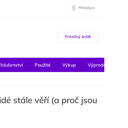
Přihlášení
Nákupní košík
Prázdný košík
íslušenství
Použité
Výkup
Výprodej
dé stále věří (a proč jsou