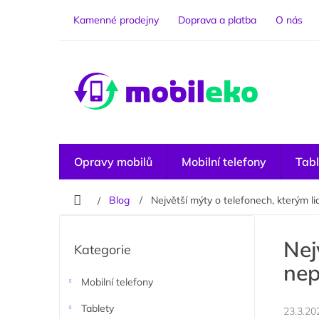
Přejít
na
Kamenné prodejny
Doprava a platba
O nás
obsah
Opravy mobilů
Mobilní telefony
Tabl
Domů
Blog
Největší mýty o telefonech, kterým li
P
o
Přeskočit
Nej
Kategorie
kategorie
s
nep
t
r
Mobilní telefony
a
Tablety
23.3.20
n