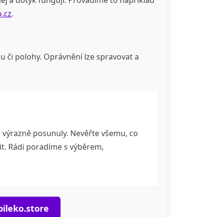
.cz
.
u či polohy. Oprávnění lze spravovat a
se výrazně posunuly. Nevěřte všemu, co
átit. Rádi poradíme s výběrem,
ileko.store