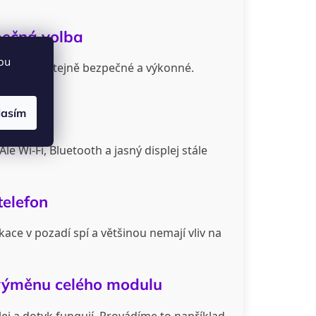
zpečná volba
bu
 které jsou stejně bezpečné a výkonné.
lasím
e Wi-Fi, Bluetooth a jasný displej stále
telefon
ace v pozadí spí a většinou nemají vliv na
 výměnu celého modulu
ej a dotyk fungují. Provádíme to například