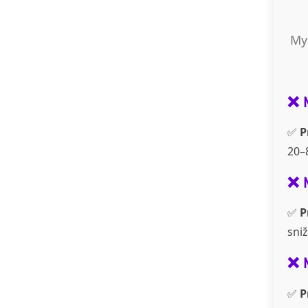
Mys
❌ 
✅
P
20–8
❌ 
✅
P
sni
❌ 
✅
P