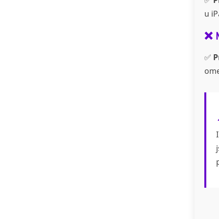
u i
❌ 
✅
P
ome