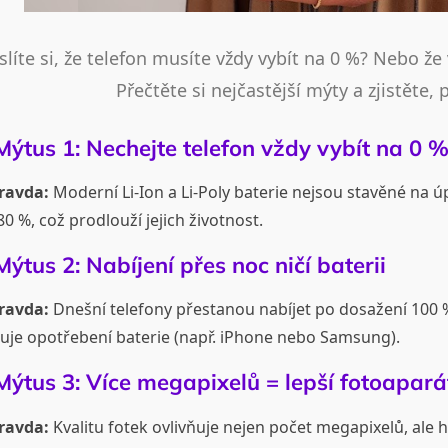
líte si, že telefon musíte vždy vybít na 0 %? Nebo ž
Přečtěte si nejčastější mýty a zjistěte,
Mýtus 1: Nechejte telefon vždy vybít na 0 %
ravda:
Moderní Li-Ion a Li-Poly baterie nejsou stavěné na úpl
0 %, což prodlouží jejich životnost.
Mýtus 2: Nabíjení přes noc ničí baterii
ravda:
Dnešní telefony přestanou nabíjet po dosažení 100 %
žuje opotřebení baterie (např. iPhone nebo Samsung).
Mýtus 3: Více megapixelů = lepší fotoapará
ravda:
Kvalitu fotek ovlivňuje nejen počet megapixelů, ale h