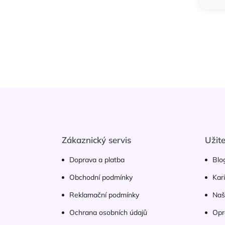
Z
á
p
a
t
Zákaznický servis
Užit
í
Doprava a platba
Blo
Obchodní podmínky
Kar
Reklamační podmínky
Naš
Ochrana osobních údajů
Opr