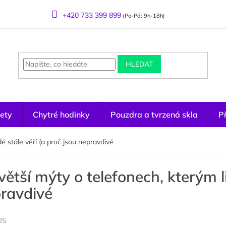
+420 733 399 899
(Po-Pá: 9h-18h)
HLEDAT
ety
Chytré hodinky
Pouzdra a tvrzená skla
Př
dé stále věří (a proč jsou nepravdivé
větší mýty o telefonech, kterým li
ravdivé
25