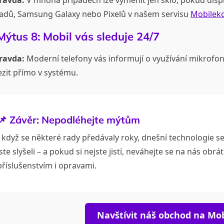
Padů, Samsung Galaxy nebo Pixelů v našem servisu
Mobileko
Mýtus 8: Mobil vás sleduje 24/7
ravda:
Moderní telefony vás informují o využívání mikrofon
zit přímo v systému.
📌 Závěr: Nepodléhejte mýtům
I když se některé rady předávaly roky, dnešní technologie 
jste slyšeli – a pokud si nejste jistí, neváhejte se na nás obr
příslušenstvím i opravami.
Navštívit náš obchod na Mob