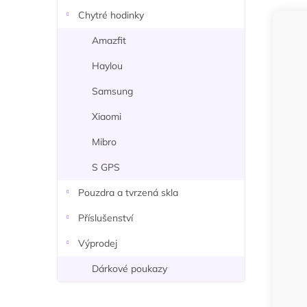
n
Chytré hodinky
í
p
Amazfit
a
Haylou
n
e
Samsung
l
Xiaomi
Mibro
S GPS
Pouzdra a tvrzená skla
Příslušenství
Výprodej
Dárkové poukazy