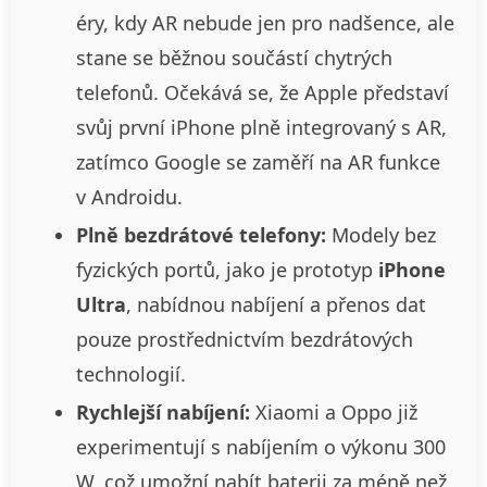
éry, kdy AR nebude jen pro nadšence, ale
stane se běžnou součástí chytrých
telefonů. Očekává se, že Apple představí
svůj první iPhone plně integrovaný s AR,
zatímco Google se zaměří na AR funkce
v Androidu.
Plně bezdrátové telefony:
Modely bez
fyzických portů, jako je prototyp
iPhone
Ultra
, nabídnou nabíjení a přenos dat
pouze prostřednictvím bezdrátových
technologií.
Rychlejší nabíjení:
Xiaomi a Oppo již
experimentují s nabíjením o výkonu 300
W, což umožní nabít baterii za méně než