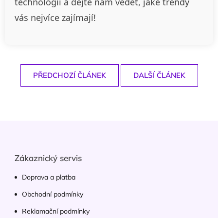
technologií a dejte nám vědět, jaké trendy
vás nejvíce zajímají!
PŘEDCHOZÍ ČLÁNEK
DALŠÍ ČLÁNEK
Z
á
p
a
Zákaznický servis
t
í
Doprava a platba
Obchodní podmínky
Reklamační podmínky