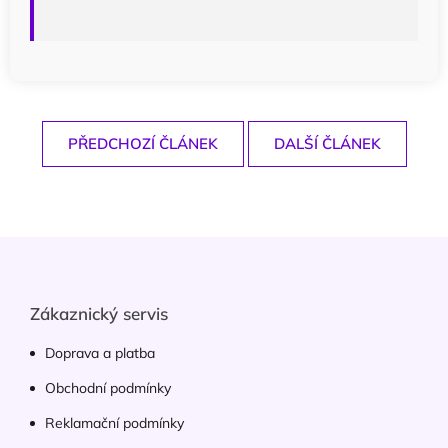
PŘEDCHOZÍ ČLÁNEK
DALŠÍ ČLÁNEK
Z
á
p
a
Zákaznický servis
t
í
Doprava a platba
Obchodní podmínky
Reklamační podmínky