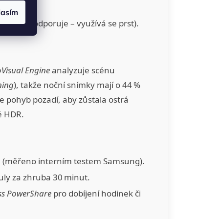
lasím
ld 7 nepodporuje – využívá se prst).
Visual Engine
analyzuje scénu
ning
), takže noční snímky mají o 44 %
je pohyb pozadí, aby zůstala ostrá
é HDR.
a (měřeno interním testem Samsung).
uly za zhruba 30 minut.
ss PowerShare
pro dobíjení hodinek či