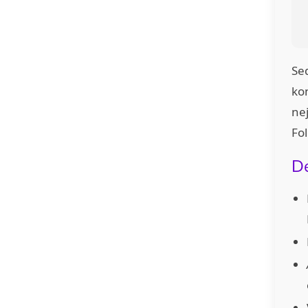
Se
kon
nej
Fo
De