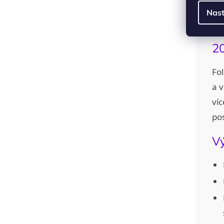
Nast
20
Fol
a 
ví
po
Vý