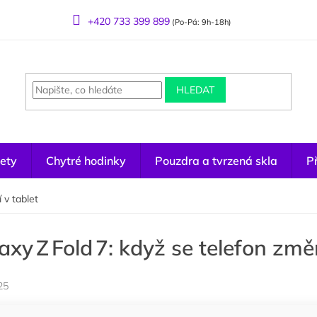
+420 733 399 899
(Po-Pá: 9h-18h)
HLEDAT
ety
Chytré hodinky
Pouzdra a tvrzená skla
Př
 v tablet
axy Z Fold 7: když se telefon změn
25