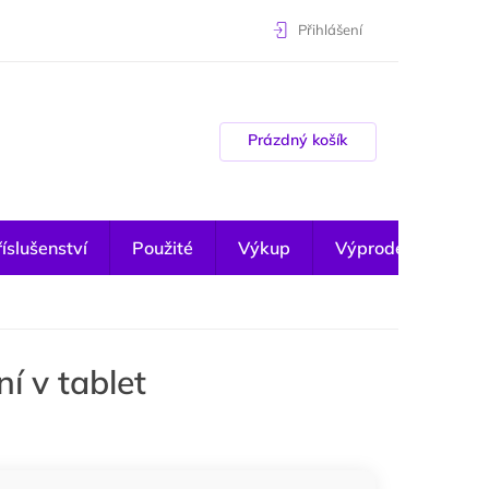
Přihlášení
Nákupní košík
Prázdný košík
íslušenství
Použité
Výkup
Výprodej
í v tablet