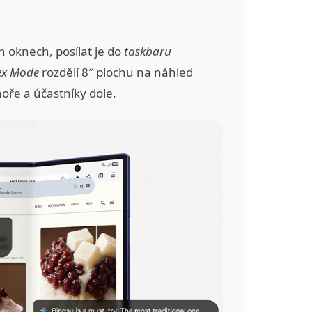
h oknech, posílat je do
taskbaru
ex Mode
rozdělí 8″ plochu na náhled
oře a účastníky dole.