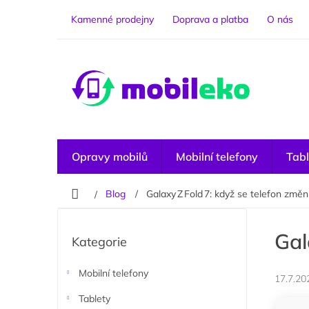
Přejít
na
Kamenné prodejny
Doprava a platba
O nás
obsah
Opravy mobilů
Mobilní telefony
Tabl
Domů
Blog
Galaxy Z Fold 7: když se telefon změní
P
o
Přeskočit
Gal
Kategorie
kategorie
s
t
r
Mobilní telefony
17.7.20
a
Tablety
n