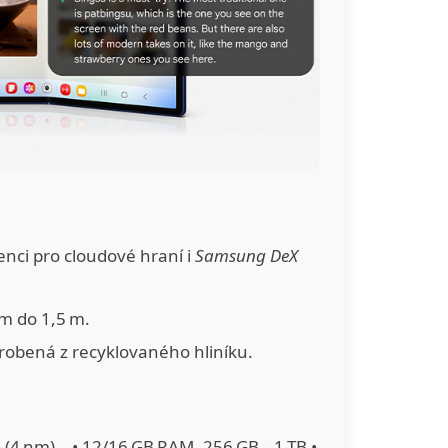
tenci pro cloudové hraní i
Samsung DeX
m do 1,5 m.
yrobená z recyklovaného hliníku.
 (4 nm) • 12/16 GB RAM, 256 GB – 1 TB •