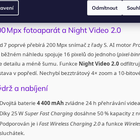
obrazovce.
avení
Odmítnout
Souh
Circle to Search
nově podporuje gesta stylusu (ten však Fo
0 Mpx fotoaparát a Night Video 2.0
d 7 poprvé přebírá 200 Mpx snímač z řady S. AI motor
Pro
v běžném náhledu spojuje 16 pixelů do jednoho (
pixel‑bin
ce detailu a méně šumu. Funkce
Night Video 2.0
odfiltru
stava v popředí. Nechybí bezztrátový 4× zoom a 10‑bitov
drž a nabíjení
Dvojitá baterie
4 400 mAh
zvládne 24 h přehrávání vide
Díky 25 W
Super Fast Charging
dosáhne 50 % kapacity z n
Podporován je i
Fast Wireless Charging 2.0
a funkce
Wirele
sluchátek.