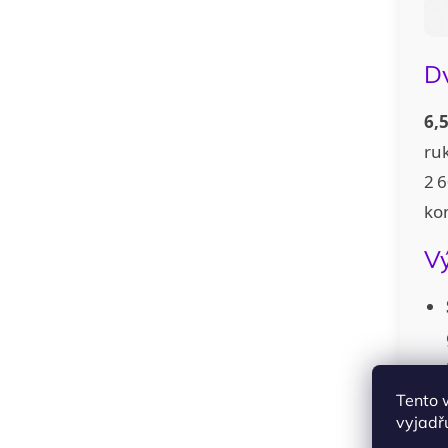
Dv
6,
ruk
2 6
kon
Vý
Tento 
vyjadřu