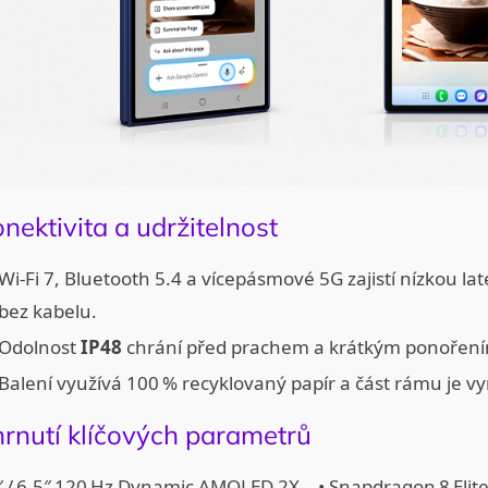
nektivita a udržitelnost
Wi‑Fi 7, Bluetooth 5.4 a vícepásmové 5G zajistí nízkou la
bez kabelu.
Odolnost
IP48
chrání před prachem a krátkým ponoření
Balení využívá 100 % recyklovaný papír a část rámu je v
rnutí klíčových parametrů
8″ / 6,5″ 120 Hz Dynamic AMOLED 2X • Snapdragon 8 Elite