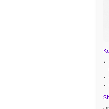
Ko
Sh
• 