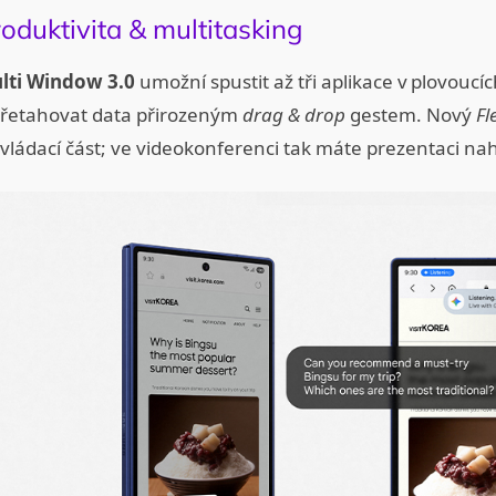
oduktivita & multitasking
lti Window 3.0
umožní spustit až tři aplikace v plovoucíc
přetahovat data přirozeným
drag & drop
gestem. Nový
Fl
vládací část; ve videokonferenci tak máte prezentaci nah