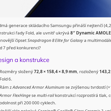
dmá generace skládacího Samsungu přináší nejtenčí (4,2 
strukci řady Fold, ale uvnitř ukrývá
8″ Dynamic AMOLE
novější čipset
Snapdragon 8 Elite for Galaxy
a multimodál
ld 7 před konkurenci?
sign a konstrukce
Rozměry složený
72,8 × 158,4 × 8,9 mm
, rozložený
143,2
Fold 6.
Rám z
Advanced Armor Aluminum
se zvýšenou tvrdostí (+
Armor FlexHinge
se
multi‑rail
konstrukcí rozprostírá tlak, 
odolnost při 200 000 cyklech.
Vnější sklo pokrývá
Corning® Gorilla® Glass Ceramic 2
, vn