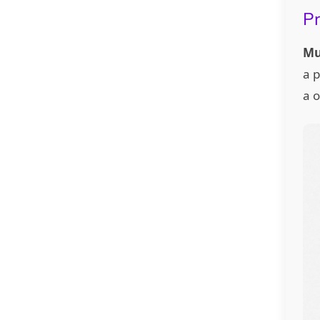
Pr
Mu
a 
a o