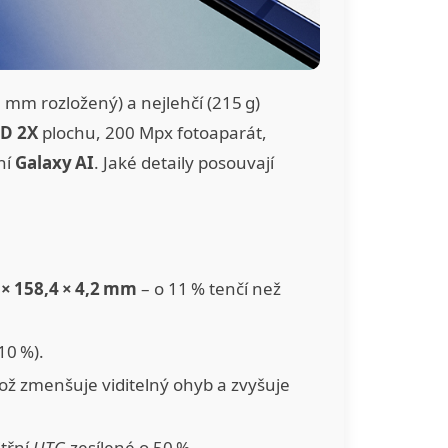
mm rozložený) a nejlehčí (215 g)
D 2X
plochu, 200 Mpx fotoaparát,
ní
Galaxy AI
. Jaké detaily posouvají
 × 158,4 × 4,2 mm
– o 11 % tenčí než
10 %).
což zmenšuje viditelný ohyb a zvyšuje
itřní
UTG
zesílené o 50 %.