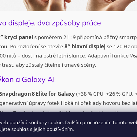
a displeje, dva způsoby práce
5″ krycí panel
s poměrem 21 : 9 připomíná běžný smartp
ou. Po rozložení se otevře
8″ hlavní displej
se 120 Hz ob
00 nitů – dost i na ostré letní slunce. Adaptivní funkce
Vis
trast, aby zůstaly čitelné i tmavé scény.
kon a Galaxy AI
Snapdragon 8 Elite for Galaxy
(+38 % CPU, +26 % GPU, +
generativní úpravy fotek i lokální překlady hovoru bez la
Now Brief
zobrazí okamžité karty (počasí, boarding‑pass) 
otevírali.
web používá soubory cookie. Dalším procházením tohoto we
jete souhlas s jejich používáním.
Gemini Live
překládá konverzaci v reálném čase a součas