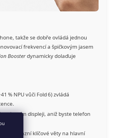
hone, takže se dobře ovládá jednou
novovací frekvencí a špičkovým jasem
ion Booster
dynamicky dolaďuje
41 % NPU vůči Fold 6) zvládá
tence.
na krycím displeji, aniž byste telefon
bu
ně zvýrazní klíčové věty na hlavní