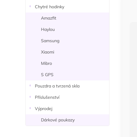
n
Chytré hodinky
í
p
Amazfit
a
Haylou
n
e
Samsung
l
Xiaomi
Mibro
S GPS
Pouzdra a tvrzená skla
Příslušenství
Výprodej
Dárkové poukazy