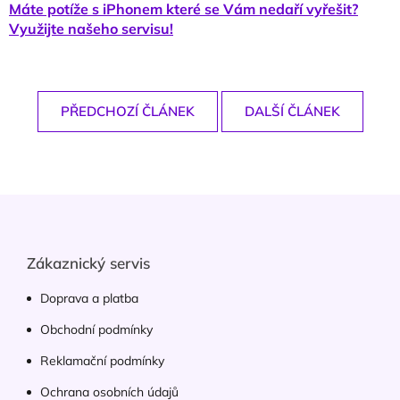
Máte potíže s iPhonem které se Vám nedaří vyřešit?
Využijte našeho servisu!
PŘEDCHOZÍ ČLÁNEK
DALŠÍ ČLÁNEK
Z
á
p
a
Zákaznický servis
t
í
Doprava a platba
Obchodní podmínky
Reklamační podmínky
Ochrana osobních údajů