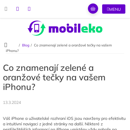
Přejít
na
obsah
Domů
Blog
Co znamenají zelené a oranžové tečky na vašem
iPhonu?
Co znamenají zelené a
oranžové tečky na vašem
iPhonu?
13.3.2024
Váš iPhone a uživatelské rozhraní iOS jsou navrženy pro efektivitu
a intuitivní navigaci z jedné stránky na další. Některé z
nejdůležitějších informací na iPhone umístěny vždy nahoře na