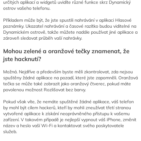
určitých aplikací a widgetů uvidíte různé funkce skrz Dynamický
ostrov vašeho telefonu.
Příkladem může být, že jste spustili nahrávání v aplikaci Hlasové
poznámky. Ukazatel nahrávání a časové razítko budou viditelné na
Dynamickém ostrově, takže můžete nadále používat jiné aplikace a
zároveň sledovat průběh vaší nahrávky.
Mohou zelené a oranžové tečky znamenat, že
jste hacknutí?
Možná. Nejdříve a především byste měli zkontrolovat, zda nejsou
spuštěny žádné aplikace na pozadí, které jste zapomněli. Oranžová
tečka se může také zobrazit jako oranžový čtverec, pokud máte
povolenou možnost Rozlišovat bez barvy.
Pokud však víte, že nemáte spuštěné žádné aplikace, váš telefon
by mohl být cílem hackerů, kteří by mohli zneužívat třetí stranou
vytvořené aplikace k získání neoprávněného přístupu k vašemu
zařízení. V takovém případě je nejlepší vypnout váš iPhone, změnit
název a heslo vaší Wi-Fi a kontaktovat svého poskytovatele
služeb.