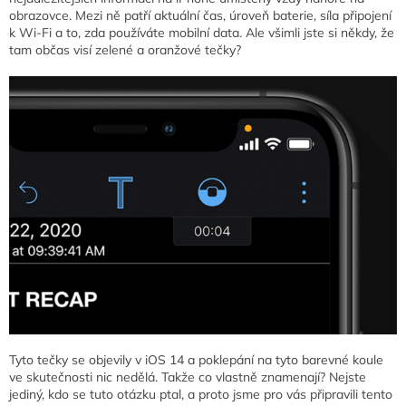
obrazovce. Mezi ně patří aktuální čas, úroveň baterie, síla připojení
k Wi-Fi a to, zda používáte mobilní data. Ale všimli jste si někdy, že
tam občas visí zelené a oranžové tečky?
Tyto tečky se objevily v iOS 14 a poklepání na tyto barevné koule
ve skutečnosti nic nedělá. Takže co vlastně znamenají? Nejste
jediný, kdo se tuto otázku ptal, a proto jsme pro vás připravili tento