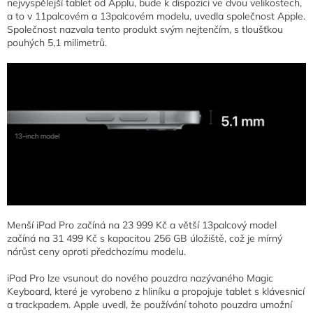
nejvyspělejší tablet od Applu, bude k dispozici ve dvou velikostech,
a to v 11palcovém a 13palcovém modelu, uvedla společnost Apple.
Společnost nazvala tento produkt svým nejtenčím, s tloušťkou
pouhých 5,1 milimetrů.
Menší iPad Pro začíná na 23 999 Kč a větší 13palcový model
začíná na 31 499 Kč s kapacitou 256 GB úložiště, což je mírný
nárůst ceny oproti předchozímu modelu.
iPad Pro lze vsunout do nového pouzdra nazývaného Magic
Keyboard, které je vyrobeno z hliníku a propojuje tablet s klávesnicí
a trackpadem. Apple uvedl, že používání tohoto pouzdra umožní