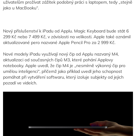
uživatelům prožívat zážitek podobný práci s laptopem, tedy „stejně
jako u MacBooku“.
Nový příslušenství k iPadu od Applu. Magic Keyboard bude stát 6
299 Kč nebo 7 499 Kč, v závislosti na velikosti. Apple také oznámil
aktualizované pero nazvané Apple Pencil Pro za 2 999 Kč.
Nové modely iPadu využívají nový čip od Applu nazvaný M4,
aktualizaci od současných čipů M3, které pohání Applovy
notebooky. Apple uvedl, že čip M4 je „nesmírně výkonný čip pro
umělou inteligenci“, přičemž jako příklad uvedl jeho schopnost
pomáhat při vytváření softwaru, který izoluje subjekty od jejich
pozadí ve videích.