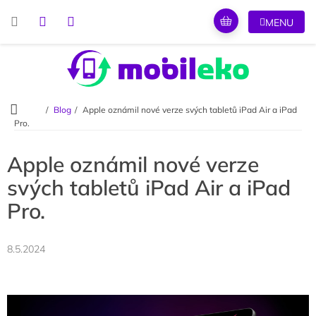
Přejít
na
obsah
Domů
Blog
Apple oznámil nové verze svých tabletů iPad Air a iPad
Pro.
Apple oznámil nové verze
svých tabletů iPad Air a iPad
Pro.
8.5.2024