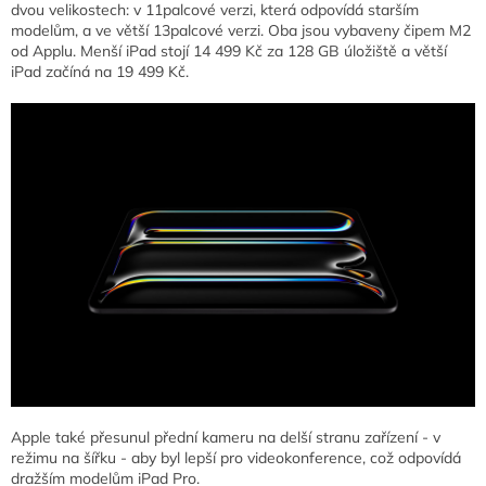
dvou velikostech: v 11palcové verzi, která odpovídá starším
modelům, a ve větší 13palcové verzi. Oba jsou vybaveny čipem M2
od Applu. Menší iPad stojí 14 499 Kč za 128 GB úložiště a větší
iPad začíná na 19 499 Kč.
Apple také přesunul přední kameru na delší stranu zařízení - v
režimu na šířku - aby byl lepší pro videokonference, což odpovídá
dražším modelům iPad Pro.