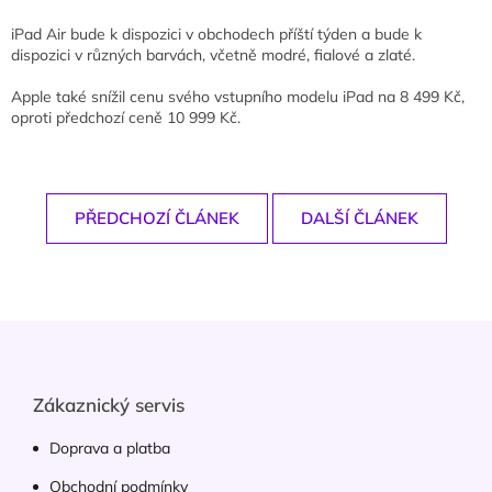
iPad Air bude k dispozici v obchodech příští týden a bude k
dispozici v různých barvách, včetně modré, fialové a zlaté.
Apple také snížil cenu svého vstupního modelu iPad na 8 499 Kč,
oproti předchozí ceně 10 999 Kč.
PŘEDCHOZÍ ČLÁNEK
DALŠÍ ČLÁNEK
Z
á
p
a
Zákaznický servis
t
í
Doprava a platba
Obchodní podmínky