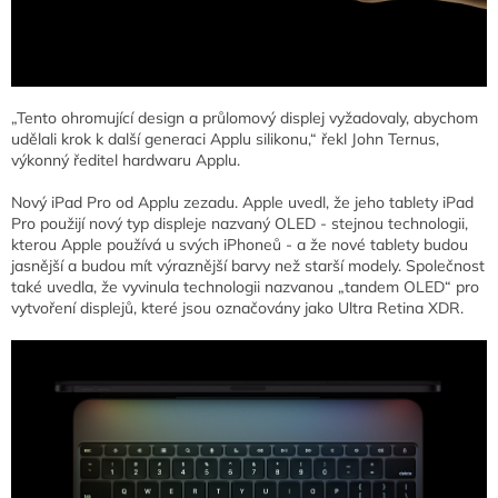
„Tento ohromující design a průlomový displej vyžadovaly, abychom
udělali krok k další generaci Applu silikonu,“ řekl John Ternus,
výkonný ředitel hardwaru Applu.
Nový iPad Pro od Applu zezadu. Apple uvedl, že jeho tablety iPad
Pro použijí nový typ displeje nazvaný OLED - stejnou technologii,
kterou Apple používá u svých iPhoneů - a že nové tablety budou
jasnější a budou mít výraznější barvy než starší modely. Společnost
také uvedla, že vyvinula technologii nazvanou „tandem OLED“ pro
vytvoření displejů, které jsou označovány jako Ultra Retina XDR.