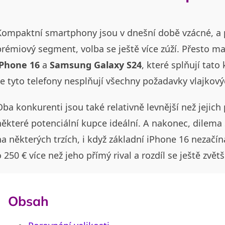
Kompaktní smartphony jsou v dnešní době vzácné, a 
prémiový segment, volba se ještě více zúží. Přesto 
iPhone 16
a
Samsung Galaxy S24
, které splňují tat
e tyto telefony nesplňují všechny požadavky vlajkovýc
ba konkurenti jsou také relativně levnější než jejich
některé potenciální kupce ideální. A nakonec, dilema 
a některých trzích, i když základní iPhone 16 nezačíná
 250 € více než jeho přímý rival a rozdíl se ještě zvět
Obsah