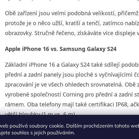
Obě zařízení jsou velmi podobná velikostí, přiče
protože je o něco užší, kratší a tenčí, zatímco nabíz
obrazovky. Stručně řečeno, získáváte více displeje
Apple iPhone 16 vs. Samsung Galaxy S24
Základní iPhone 16 a Galaxy S24 také sdílejí podob
přední a zadní panely jsou ploché s vyčnívajícími č
zpracování je ve všech ohledech srovnatelná. Obě z
vyrobené společností Corning pro přední a zadní s
rámem. Oba telefony mají také certifikaci IP68, ačk
větší hloubky (1 m vs. 6 m).
web používá soubory cookie. Dalším procházením tohoto we
Porovnání displeje
jete souhlas s jejich používáním.