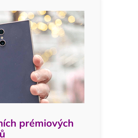
ních prémiových
ů