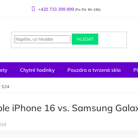
+420 733 399 899
(Po-Pá: 9h-18h)
HLEDAT
ety
Chytré hodinky
Pouzdra a tvrzená skla
Př
y S24
le iPhone 16 vs. Samsung Gala
024