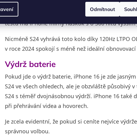
iPhone 16 a Galaxy S24 nedělají kompromisy, pokud
avení
Odmítnout
Souh
panely podporují stejná HDR standardy a oba moho
testů má iPhone mírný náskok s o 300 nitů vyšším
Nicméně S24 vyhrává toto kolo díky 120Hz LTPO OLE
v roce 2024 spokojí s méně než ideální obnovovací 
Výdrž baterie
Pokud jde o výdrž baterie, iPhone 16 je zde jasný
S24 ve všech ohledech, ale je obzvláště působivý v 
S24 s téměř dvojnásobnou výdrží. iPhone 16 také d
při přehrávání videa a hovorech.
Je zcela evidentní, že pokud si ceníte nejvíce výdrž
správnou volbou.