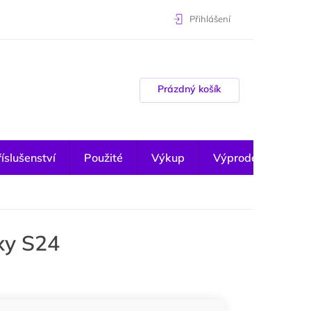
Přihlášení
Nákupní košík
Prázdný košík
íslušenství
Použité
Výkup
Výprodej
xy S24