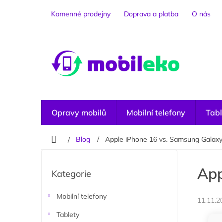
Přejít
na
Kamenné prodejny
Doprava a platba
O nás
obsah
Opravy mobilů
Mobilní telefony
Tabl
Domů
Blog
Apple iPhone 16 vs. Samsung Galax
P
o
Přeskočit
App
Kategorie
kategorie
s
t
r
Mobilní telefony
11.11.2
a
Tablety
n