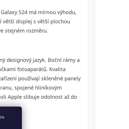
mž Galaxy S24 má mírnou výhodu,
í větší displej s větší plochou
 ve stejném rozměru.
ný designový jazyk. Boční rámy a
očkami fotoaparátů. Kvalita
ařízení používají skleněné panely
tranu, spojené hliníkovým
oli Apple slibuje odolnost až do
bu