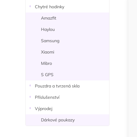
n
Chytré hodinky
í
p
Amazfit
a
Haylou
n
e
Samsung
l
Xiaomi
Mibro
S GPS
Pouzdra a tvrzená skla
Příslušenství
Výprodej
Dárkové poukazy