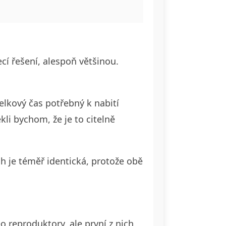
ecí řešení, alespoň většinou.
elkový čas potřebný k nabití
kli bychom, že je to citelně
h je téměř identická, protože obě
o reproduktory, ale první z nich