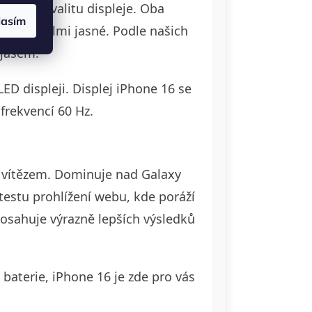
 jde o kvalitu displeje. Oba
lasím
u být velmi jasné. Podle našich
 jasem.
D displeji. Displej iPhone 16 se
frekvencí 60 Hz.
m vítězem. Dominuje nad Galaxy
testu prohlížení webu, kde poráží
osahuje výrazně lepších výsledků
e baterie, iPhone 16 je zde pro vás