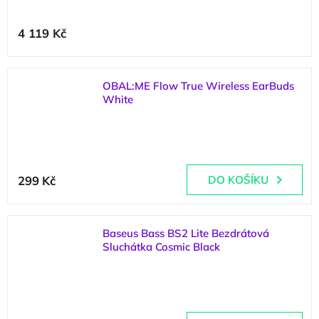
4 119 Kč
OBAL:ME Flow True Wireless EarBuds
White
(
4 ks
)
299 Kč
DO KOŠÍKU
Baseus Bass BS2 Lite Bezdrátová
Sluchátka Cosmic Black
(
1 ks
)