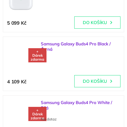
(
>5 ks
)
5 099 Kč
DO KOŠÍKU
Samsung Galaxy Buds4 Pro Black /
Černá
+
Dárek
zdarma
(
3 ks
)
4 109 Kč
DO KOŠÍKU
Samsung Galaxy Buds4 Pro White /
Bílá
+
Dárek
zdarma
Na dotaz