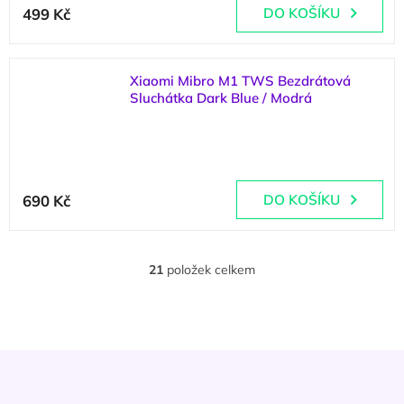
499 Kč
DO KOŠÍKU
Xiaomi Mibro M1 TWS Bezdrátová
Sluchátka Dark Blue / Modrá
(
1 ks
)
690 Kč
DO KOŠÍKU
21
položek celkem
O
v
l
á
d
Z
a
á
c
p
í