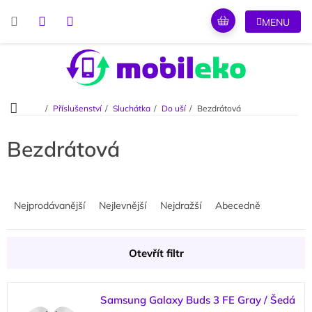
Přejít
na
obsah
Domů
Příslušenství
Sluchátka
Do uší
Bezdrátová
Bezdrátová
Ř
a
Nejprodávanější
Nejlevnější
Nejdražší
Abecedně
z
e
n
Otevřít filtr
í
p
V
r
Samsung Galaxy Buds 3 FE Gray / Šedá
ý
o