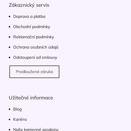
p
a
Zákaznický servis
r
t
v
í
Doprava a platba
k
y
Obchodní podmínky
v
ý
Reklamační podmínky
p
Ochrana osobních údajů
i
s
Odstoupení od smlouvy
u
Prodloužená záruka
Užitečné informace
Blog
Kariéra
Naše kamenné prodejny