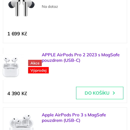
p
d
Na dotaz
i
u
s
k
p
t
r
ů
1 699 Kč
o
d
u
k
APPLE AirPods Pro 2 2023 s MagSafe
t
pouzdrem (USB-C)
Akce
ů
(
4 ks
)
Výprodej
Průměrné
hodnocení
4 390 Kč
DO KOŠÍKU
produktu
je
5,0
z
Apple AirPods Pro 3 s MagSafe
5
pouzdrem (USB-C)
hvězdiček.