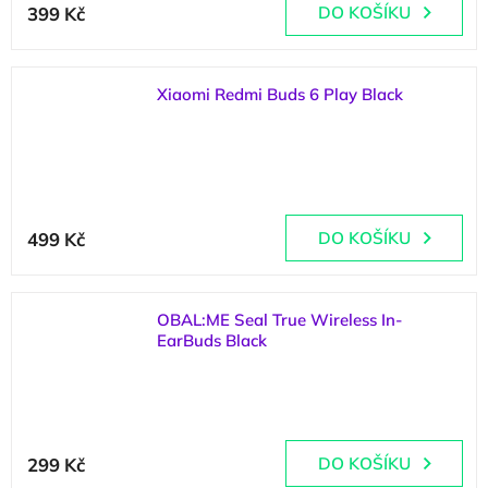
399 Kč
DO KOŠÍKU
Xiaomi Redmi Buds 6 Play Black
(
4 ks
)
Průměrné
hodnocení
499 Kč
DO KOŠÍKU
produktu
je
5,0
z
OBAL:ME Seal True Wireless In-
5
EarBuds Black
hvězdiček.
(
4 ks
)
299 Kč
DO KOŠÍKU