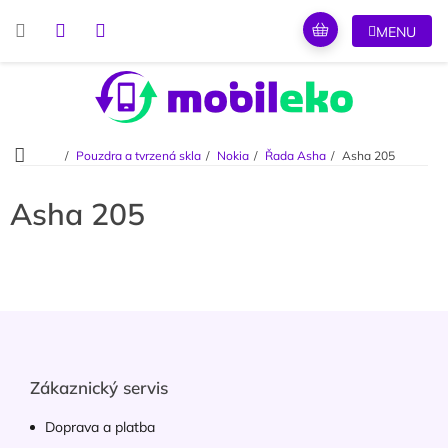
Přejít
na
obsah
Domů
Pouzdra a tvrzená skla
Nokia
Řada Asha
Asha 205
Asha 205
Z
á
p
a
Zákaznický servis
t
í
Doprava a platba