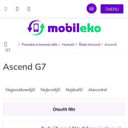
Přejít
na
obsah
Domů
Pouzdra a tvrzená skla
Huawei
Řada Ascend
Ascend
G7
Ascend G7
Ř
a
Nejprodávanější
Nejlevnější
Nejdražší
Abecedně
z
e
n
Otevřít filtr
í
p
V
r