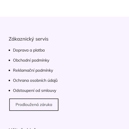
hvězdiček.
l
á
d
Z
a
á
c
p
í
p
a
Zákaznický servis
r
t
v
í
Doprava a platba
k
y
Obchodní podmínky
v
ý
Reklamační podmínky
p
Ochrana osobních údajů
i
s
Odstoupení od smlouvy
u
Prodloužená záruka