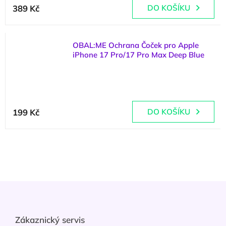
hodnocení
389 Kč
DO KOŠÍKU
produktu
je
5,0
OBAL:ME Ochrana Čoček pro Apple
z
iPhone 17 Pro/17 Pro Max Deep Blue
5
hvězdiček.
(
4 ks
)
199 Kč
DO KOŠÍKU
Z
á
p
a
Zákaznický servis