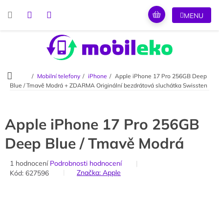
Přejít
na
obsah
Domů
Mobilní telefony
iPhone
Apple iPhone 17 Pro 256GB Deep
Blue / Tmavě Modrá
+ ZDARMA Originální bezdrátová sluchátka Swissten
Apple iPhone 17 Pro 256GB
Deep Blue / Tmavě Modrá
Průměrné
1 hodnocení
Podrobnosti hodnocení
hodnocení
Značka:
Apple
Kód:
627596
produktu
je
5,0
z
5