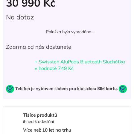
30 990 Kč
Měrná
Na dotaz
cena:
Položka byla vyprodána…
Zdarma od nás dostanete
+ Swissten AluPods Bluetooth Sluchátka
v hodnotě 749 Kč
Telefon je vybaven slotem pro klasickou SIM kartu.
Tisíce produktů
ihned k odeslání
Více než 10 let na trhu