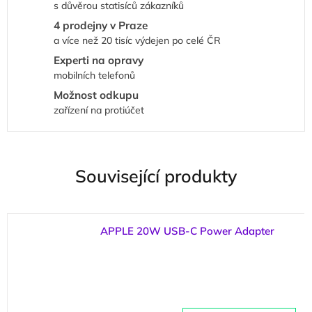
s důvěrou statisíců zákazníků
4 prodejny v Praze
a více než 20 tisíc výdejen po celé ČR
Experti na opravy
mobilních telefonů
Možnost odkupu
zařízení na protiúčet
Související produkty
APPLE 20W USB-C Power Adapter
(
>5 ks
)
Průměrné