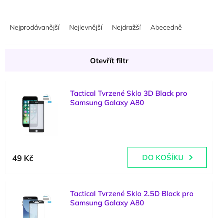
Ř
a
Nejprodávanější
Nejlevnější
Nejdražší
Abecedně
z
e
n
Otevřít filtr
í
p
V
r
Tactical Tvrzené Sklo 3D Black pro
ý
o
Samsung Galaxy A80
p
d
(
5 ks
)
i
u
s
k
p
t
Průměrné
r
ů
hodnocení
49 Kč
DO KOŠÍKU
o
produktu
d
je
u
5,0
k
Tactical Tvrzené Sklo 2.5D Black pro
z
t
Samsung Galaxy A80
5
ů
hvězdiček.
(
3 ks
)