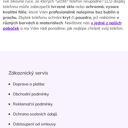
d
své šikovné ruce, ze kterých "určitě" telefon neupadne? LCD displej
a
telefonu může zabezpečit
tvrzené sklo
nebo
ochranná, vysoce
c
kvalitní fólie
, které Vám
profesionálně nalepíme bez bublin a
í
prachu
. Zbytek telefonu ochrání
kryt
či
pouzdro,
jež nabízíme
v
p
různých barvách a materiálech
. Navštivte nás
v jedné z našich
r
poboček
a my Vám rádi poradíme, jak nejlépe chránit svůj telefon.
v
k
y
v
Z
ý
á
p
p
i
s
a
Zákaznický servis
u
t
í
Doprava a platba
Obchodní podmínky
Reklamační podmínky
Ochrana osobních údajů
Odstoupení od smlouvy