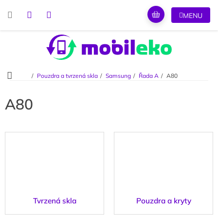
Přejít
na
obsah
Domů
Pouzdra a tvrzená skla
Samsung
Řada A
A80
A80
Tvrzená skla
Pouzdra a kryty