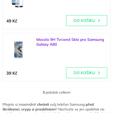
Průměrné
hodnocení
49 Kč
DO KOŠÍKU
produktu
je
5,0
z
Mocolo 9H Tvrzené Sklo pro Samsung
5
Galaxy A80
hvězdiček.
(
>5 ks
)
Průměrné
hodnocení
39 Kč
DO KOŠÍKU
produktu
je
5,0
z
3
položek celkem
O
5
v
hvězdiček.
l
Přejete si maximálně
chránit
svůj telefon Samsung
před
á
škrábanci, vrypy a prasklinami
? Nechcete se jen spoléhat na