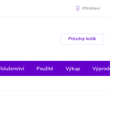
Přihlášení
Nákupní košík
Prázdný košík
íslušenství
Použité
Výkup
Výprodej