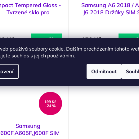
mpact Tempered Glass -
Samsung A6 2018 / A
Tvrzené sklo pro
J6 2018 Držáky SIM 
Samsung Galaxy A6
fialový
(
3 ks
)
(
(2018)
99 Kč
150 Kč
DO KOŠÍKU
DO KOŠ
web používá soubory cookie. Dalším procházením tohoto we
jete souhlas s jejich používáním.
avení
Odmítnout
Souh
199 Kč
–24 %
Samsung
600F,A605F,J600F SIM