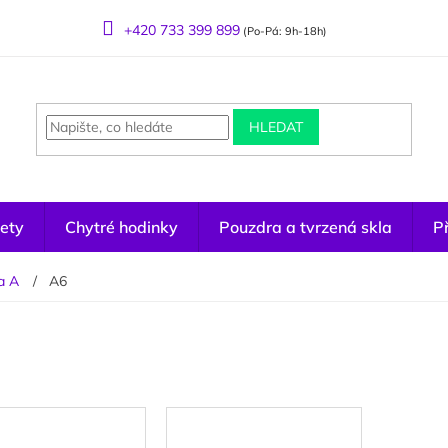
+420 733 399 899
(Po-Pá: 9h-18h)
HLEDAT
ety
Chytré hodinky
Pouzdra a tvrzená skla
Př
a A
A6