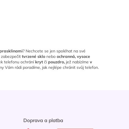
 prasklinami
? Nechcete se jen spoléhat na své
e zabezpečit
tvrzené sklo
nebo
ochranná, vysoce
ek telefonu ochrání
kryt
či
pouzdro,
jež nabízíme
v
y Vám rádi poradíme, jak nejlépe chránit svůj telefon.
Doprava a platba