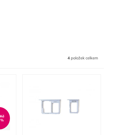
4
položek celkem
 Kč
 %