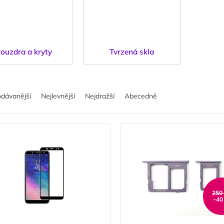
ouzdra a kryty
Tvrzená skla
odávanější
Nejlevnější
Nejdražší
Abecedně
250
–40