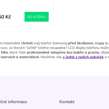
trays / Držáky SIM SET
(
4 ks
)
černý
50 Kč
DO KOŠÍKU
O
v
 si maximálně
chránit
svůj telefon Samsung
před škrábanci, vrypy a
l
 ruce, ze kterých "určitě" telefon neupadne? LCD displej telefonu můž
á
 fólie
, které Vám
profesionálně nalepíme bez bublin a prachu
. Zbyt
d
h barvách a materiálech
. Navštivte nás
v jedné z našich poboček
a m
a
c
í
p
r
v
k
y
v
ý
ečné informace
Kontakt
p