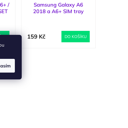
6+ /
Samsung Galaxy A6
SET
2018 a A6+ SIM tray
lavender, držák, šuplík
1 ks
)
(
1 ks
)
159 Kč
ÍKU
DO KOŠÍKU
bu
lasím