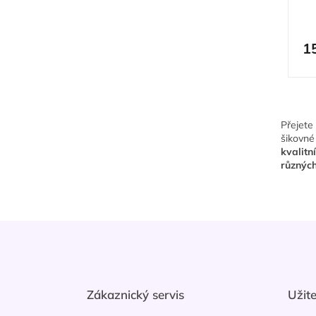
1
Přejete
šikovné
kvalitní
různýc
Z
á
p
a
t
Zákaznický servis
Užit
í