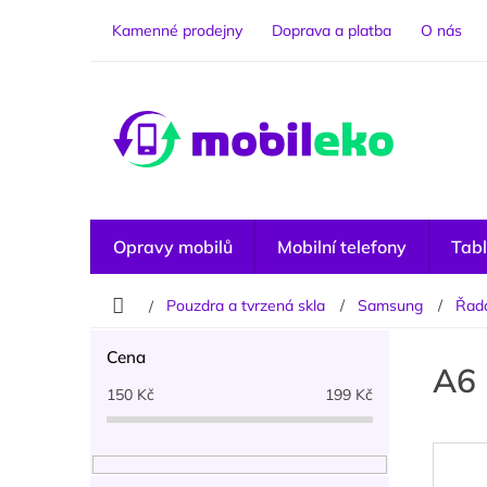
Přejít
na
Kamenné prodejny
Doprava a platba
O nás
obsah
Opravy mobilů
Mobilní telefony
Tabl
Domů
Pouzdra a tvrzená skla
Samsung
Řad
P
Cena
o
A6
s
150
Kč
199
Kč
t
r
a
n