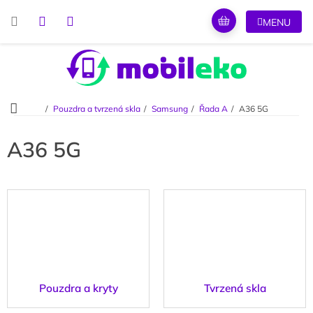
Přejít
na
obsah
Domů
Pouzdra a tvrzená skla
Samsung
Řada A
A36 5G
A36 5G
Pouzdra a kryty
Tvrzená skla