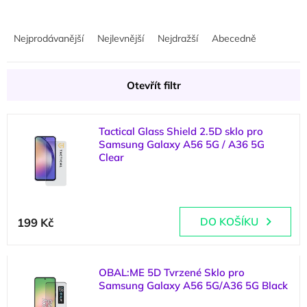
Ř
a
Nejprodávanější
Nejlevnější
Nejdražší
Abecedně
z
e
n
Otevřít filtr
í
p
V
r
Tactical Glass Shield 2.5D sklo pro
ý
o
Samsung Galaxy A56 5G / A36 5G
p
d
Clear
i
u
s
k
(
>5 ks
)
p
t
r
ů
199 Kč
DO KOŠÍKU
o
d
u
k
OBAL:ME 5D Tvrzené Sklo pro
t
Samsung Galaxy A56 5G/A36 5G Black
ů