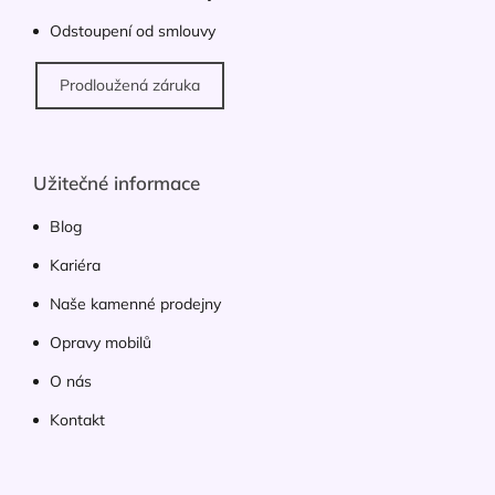
s
Odstoupení od smlouvy
u
Prodloužená záruka
Užitečné informace
Blog
Kariéra
Naše kamenné prodejny
Opravy mobilů
O nás
Kontakt