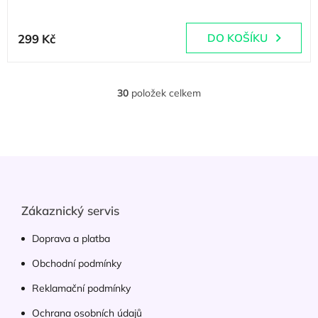
299 Kč
DO KOŠÍKU
30
položek celkem
O
v
l
á
d
Z
a
á
c
p
í
p
a
Zákaznický servis
r
t
v
í
Doprava a platba
k
y
Obchodní podmínky
v
ý
Reklamační podmínky
p
Ochrana osobních údajů
i