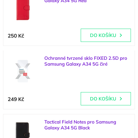
Galaxy A34 5G Red
p
d
i
u
(
1 ks
)
s
k
p
t
r
ů
250 Kč
DO KOŠÍKU
o
d
u
k
Ochranné tvrzené sklo FIXED 2.5D pro
t
Samsung Galaxy A34 5G čiré
ů
(
1 ks
)
249 Kč
DO KOŠÍKU
Tactical Field Notes pro Samsung
Galaxy A34 5G Black