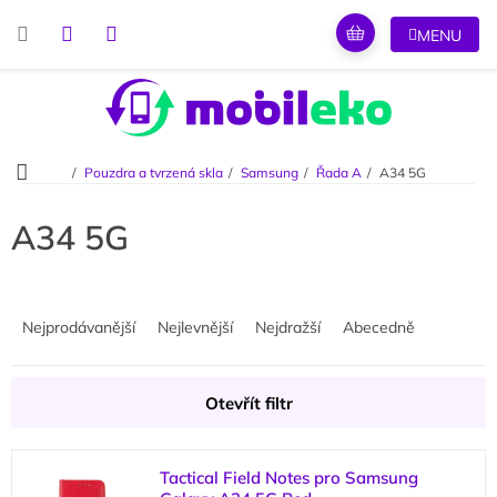
Přejít
na
obsah
Domů
Pouzdra a tvrzená skla
Samsung
Řada A
A34 5G
A34 5G
Ř
a
Nejprodávanější
Nejlevnější
Nejdražší
Abecedně
z
e
n
Otevřít filtr
í
p
V
r
Tactical Field Notes pro Samsung
ý
o