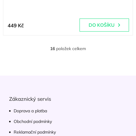
(
1 ks
)
449 Kč
DO KOŠÍKU
16
položek celkem
O
v
l
á
d
Z
a
á
c
p
í
p
a
Zákaznický servis
r
t
v
í
Doprava a platba
k
y
Obchodní podmínky
v
ý
Reklamační podmínky