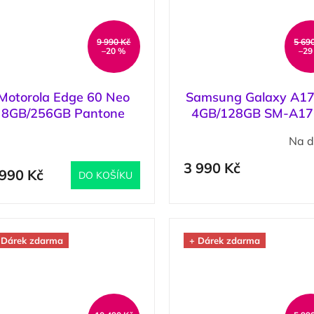
9 990 Kč
5 69
–20 %
–29
Motorola Edge 60 Neo
Samsung Galaxy A17
8GB/256GB Pantone
4GB/128GB SM-A1
Grisaille
Dark Blue / Tmavě M
(
1 ks
)
Na d
3 990 Kč
 990 Kč
DO KOŠÍKU
 Dárek zdarma
+ Dárek zdarma