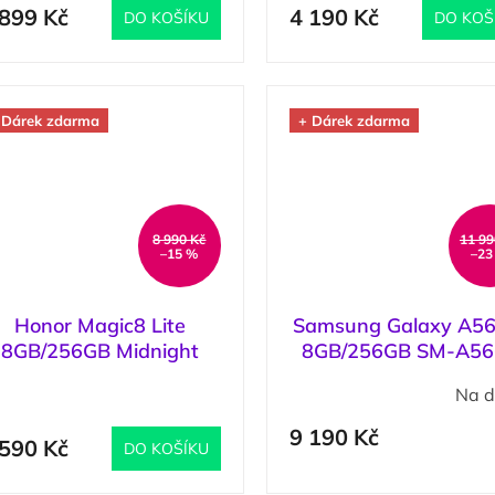
 899 Kč
4 190 Kč
DO KOŠÍKU
DO KOŠ
 Dárek zdarma
+ Dárek zdarma
8 990 Kč
11 99
–15 %
–23
Honor Magic8 Lite
Samsung Galaxy A56
8GB/256GB Midnight
8GB/256GB SM-A5
Black / Černá
Awesome Olive / Zel
(
5 ks
)
Na d
9 190 Kč
 590 Kč
DO KOŠÍKU