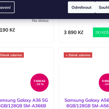
amsung Galaxy A26 5G
Xiaomi Redmi Note 1
avení
Odmítnout
Souh
8GB/256GB SM-A266B
6GB/128GB Midnig
Peach Pink / Růžová
Black / Černá
Na dotaz
(
>
 190 Kč
3 890 Kč
DO KOŠ
 Dárek zdarma
+ Dárek zdarma
7 690 Kč
9 99
–19 %
–24
amsung Galaxy A36 5G
Samsung Galaxy A56
6GB/128GB SM-A366B
8GB/128GB SM-A5