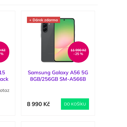
+ Dárek zdarma
0 Kč
11 990 Kč
 %
–25 %
15
Samsung Galaxy A56 5G
lack
8GB/256GB SM-A566B
Awesome Graphite /
otaz
(
>5 ks
)
Grafitová
8 990 Kč
DO KOŠÍKU