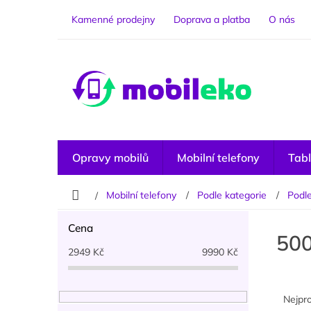
Přejít
na
Kamenné prodejny
Doprava a platba
O nás
obsah
Opravy mobilů
Mobilní telefony
Tabl
Domů
Mobilní telefony
Podle kategorie
Podl
P
Cena
o
500
s
2949
Kč
9990
Kč
t
r
Ř
a
a
Nejpr
n