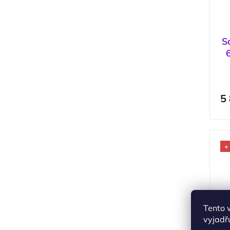
S
5
+
Tento 
vyjadřu