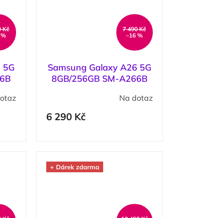
0 Kč
7 490 Kč
 %
–16 %
 5G
Samsung Galaxy A26 5G
76B
8GB/256GB SM-A266B
odrá
Black / Černá
otaz
Na dotaz
6 290 Kč
+ Dárek zdarma