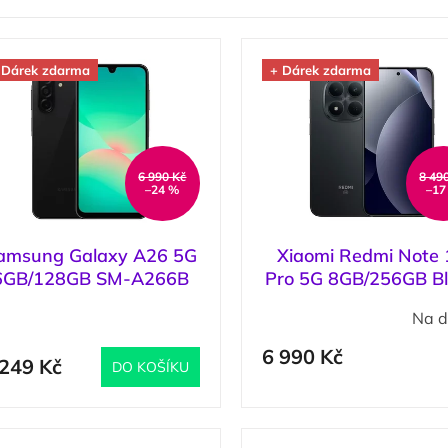
 Dárek zdarma
+ Dárek zdarma
6 990 Kč
8 49
–24 %
–17
amsung Galaxy A26 5G
Xiaomi Redmi Note 
6GB/128GB SM-A266B
Pro 5G 8GB/256GB B
Black / Černá
/ Černá
(
>5 ks
)
Na d
6 990 Kč
 249 Kč
DO KOŠÍKU