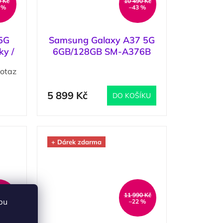
0 Kč
10 490 Kč
 %
–43 %
 5G
Samsung Galaxy A37 5G
y /
6GB/128GB SM-A376B
Charcoal / Šedá
otaz
(
3 ks
)
5 899 Kč
DO KOŠÍKU
+ Dárek zdarma
0 Kč
11 990 Kč
bu
 %
–22 %