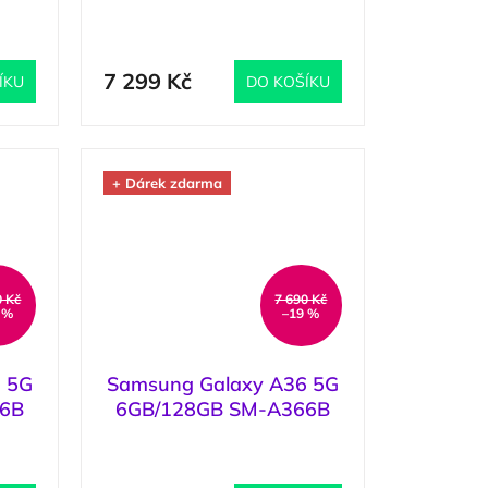
 /
Charcoal / Šedá
4 ks
)
(
2 ks
)
7 299 Kč
ÍKU
DO KOŠÍKU
+ Dárek zdarma
0 Kč
7 690 Kč
 %
–19 %
 5G
Samsung Galaxy A36 5G
76B
6GB/128GB SM-A366B
Awesome Lavender /
3 ks
)
(
2 ks
)
Fialová