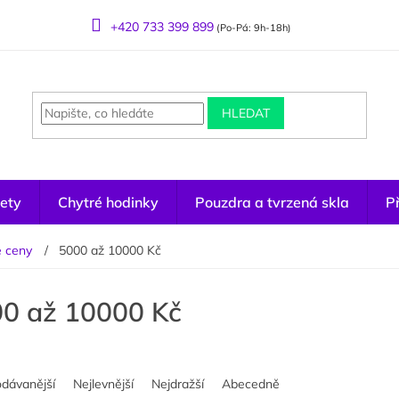
+420 733 399 899
(Po-Pá: 9h-18h)
HLEDAT
ety
Chytré hodinky
Pouzdra a tvrzená skla
Př
e ceny
5000 až 10000 Kč
0 až 10000 Kč
odávanější
Nejlevnější
Nejdražší
Abecedně