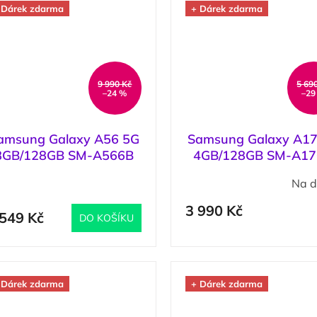
 Dárek zdarma
+ Dárek zdarma
9 990 Kč
5 69
–24 %
–29
amsung Galaxy A56 5G
Samsung Galaxy A17
8GB/128GB SM-A566B
4GB/128GB SM-A1
Awesome Graphite /
Black / Černá
(
>5 ks
)
Na d
Černá
3 990 Kč
 549 Kč
DO KOŠÍKU
 Dárek zdarma
+ Dárek zdarma