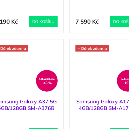
Awesome Black / Černá
Awesome Lightgray
(
>5 ks
)
(
Šedá
 190 Kč
7 590 Kč
DO KOŠÍKU
DO KOŠ
 Dárek zdarma
+ Dárek zdarma
10 490 Kč
5 19
–43 %
–19
amsung Galaxy A37 5G
Samsung Galaxy A17
6GB/128GB SM-A376B
4GB/128GB SM-A1
Graygreen / Tmavě
Gray / Šedá
(
5 ks
)
(
zelená