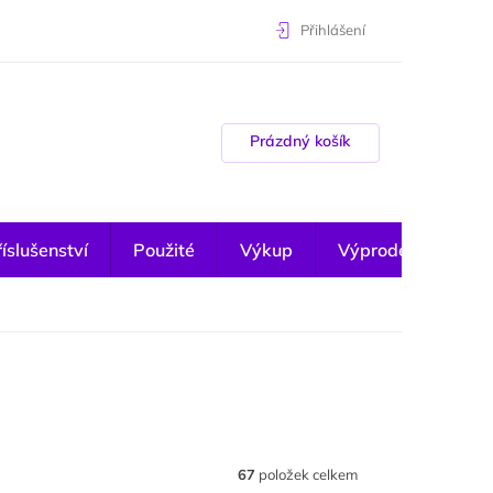
Přihlášení
Nákupní košík
Prázdný košík
íslušenství
Použité
Výkup
Výprodej
67
položek celkem