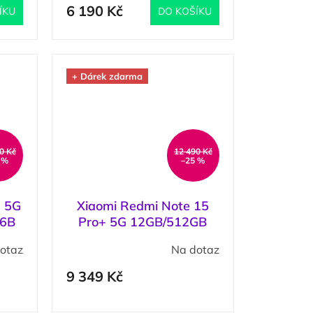
6 190 Kč
ÍKU
DO KOŠÍKU
+ Dárek zdarma
0 Kč
12 490 Kč
 %
–25 %
 5G
Xiaomi Redmi Note 15
66B
Pro+ 5G 12GB/512GB
ená
Black / Černá
otaz
Na dotaz
9 349 Kč