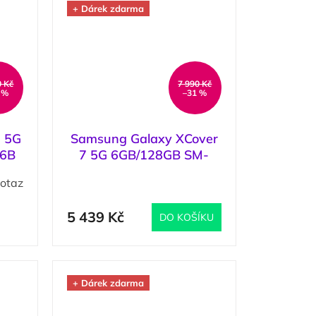
+ Dárek zdarma
0 Kč
7 990 Kč
 %
–31 %
 5G
Samsung Galaxy XCover
76B
7 5G 6GB/128GB SM-
G556B Black / Černa
otaz
(
>5 ks
)
Průměrné
hodnocení
produktu
5 439 Kč
DO KOŠÍKU
je
5,0
z
5
hvězdiček.
+ Dárek zdarma