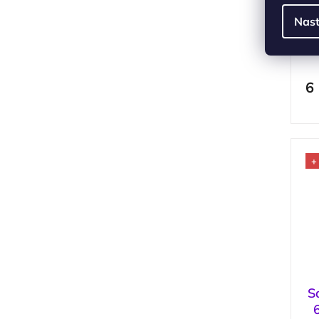
S
Nast
6
+
S