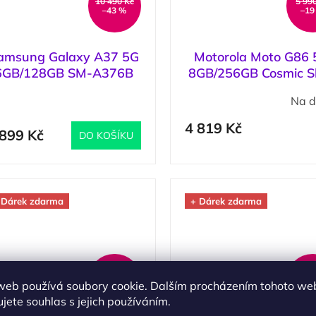
10 490 Kč
5 99
–43 %
–19
amsung Galaxy A37 5G
Motorola Moto G86
6GB/128GB SM-A376B
8GB/256GB Cosmic Sk
Lavender / Fialová
Fialová
(
1 ks
)
Na d
4 819 Kč
 899 Kč
DO KOŠÍKU
 Dárek zdarma
+ Dárek zdarma
7 490 Kč
4 29
web používá soubory cookie. Dalším procházením tohoto we
–17 %
–9
jete souhlas s jejich používáním.